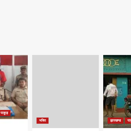
पाकुड़
भक्ति
झारखण्ड
पा