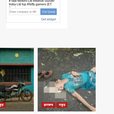
कुड़
झारखण्ड
पाकुड़