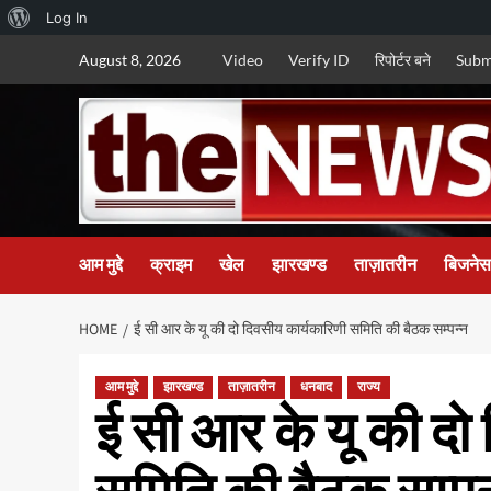
About
Log In
Skip
WordPress
August 8, 2026
Video
Verify ID
रिपोर्टर बने
Subm
to
content
आम मुद्दे
क्राइम
खेल
झारखण्ड
ताज़ातरीन
बिजनेस
HOME
ई सी आर के यू की दो दिवसीय कार्यकारिणी समिति की बैठक सम्पन्न
आम मुद्दे
झारखण्ड
ताज़ातरीन
धनबाद
राज्य
ई सी आर के यू की दो