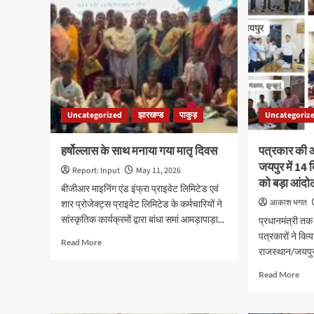
Uncategorized
झारखण्ड
पाकुड़
Uncategoriz
हर्षोल्लास के साथ मनाया गया मातृ दिवस
पत्रकार की 
जयपुर में 14
Report: Input
May 11, 2026
को बड़ा आंद
बीजीआर माइनिंग एंड इंफ्रा प्राइवेट लिमिटेड एवं
आकाश भगत
शार प्रोजेक्ट्स प्राइवेट लिमिटेड के कर्मचारियों ने
सांस्कृतिक कार्यक्रमों द्वारा बांधा समां आमड़ापाड़ा...
प्रधानमंत्री त
पत्रकारों ने कि
Read
Read More
राजस्थान/जयपुर
more
about
Rea
Read More
हर्षोल्लास
mor
के
abo
साथ
पत्र