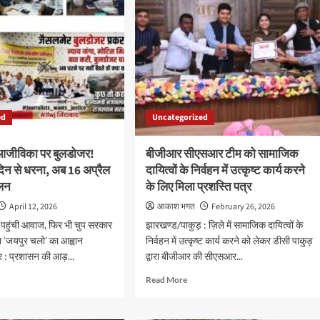
ed
Uncategorized
आजीविका पर बुलडोजर!
बीजीआर सीएसआर टीम को सामाजिक
 दिन से धरना, अब 16 अप्रैल
दायित्वों के निर्वहन में उत्कृष्ट कार्य करने
ोलन
के लिए मिला प्रशस्ति पत्र
April 12, 2026
आकाश भगत
February 26, 2026
क पहुंची आवाज, फिर भी चुप सरकार
झारखण्ड/पाकुड़ : ज़िले में सामाजिक दायित्वों के
या ‘जयपुर चलो’ का आह्वान
निर्वहन में उत्कृष्ट कार्य करने को लेकर डीसी पाकुड़
 : प्रशासन की आड़...
द्वारा बीजीआर की सीएसआर...
d
Read
Read More
e
more
ut
about
कार
बीजीआर