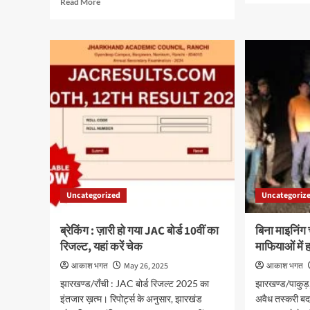
Read More
abo
more
राजस
about
से
पत्रकार
संबं
सम्मान
समीक्
सह
बैठक
मिलन
में
समारोह
उपाय
का
ने
हुआ
दिए
आयोजन,
आवश
सच्ची
दिशा
और
निर्दे
निर्भीक
पत्रकारिता
Uncategorized
Uncategoriz
का
लिया
संकल्प
ब्रेकिंग : ज़ारी हो गया JAC बोर्ड 10वीं का
बिना माइनिंग
रिजल्ट, यहां करें चेक
माफियाओं में
आकाश भगत
May 26, 2025
आकाश भगत
झारखण्ड/राँची : JAC बोर्ड रिजल्ट 2025 का
झारखण्ड/पाकुड़, 
इंतजार ख़त्म। रिपोर्ट्स के अनुसार, झारखंड
अवैध तस्करी बद