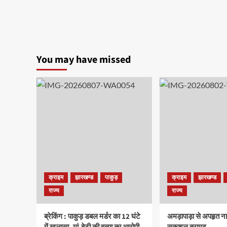
You may have missed
क्राइम
झारखण्ड
पाकुड़
क्राइम
झारखण्ड
राज्य
राज्य
ब्रेकिंग : पाकुड़ डबल मर्डर का 12 घंटे
अमड़ापाड़ा से अपहृत न