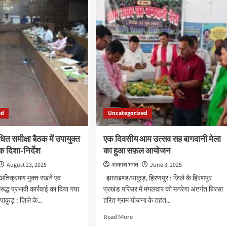
सीएसआर
विका
टीम
को
ोजर!
सामाजिक
र
दायित्वों
के
निर्वहन
में
उत्कृष्ट
,
कार्य
करने
ed
Uncategorized
के
ैल
लिए
मिला
धित समीक्षा बैठक में उपायुक्त
एक दिवसीय आम उत्सव सह बागवानी मेला
प्रशस्ति
क दिशा-निर्देश
का हुआ सफ़ल आयोजन
ोलन
पत्र
August 23, 2025
आकाश भगत
June 3, 2025
 अतिक्रमण मुक्त रखने एवं
झारखण्ड/पाकुड़, हिरणपुर : ज़िले के हिरणपुर
द्ध प्रभावी कार्रवाई का दिया गया
प्रखंड परिसर में मंगलवार को मनरेगा अंतर्गत बिरसा
ाकुड़ : ज़िले के...
हरित ग्राम योजना के तहत...
d
Read
Read More
e
more