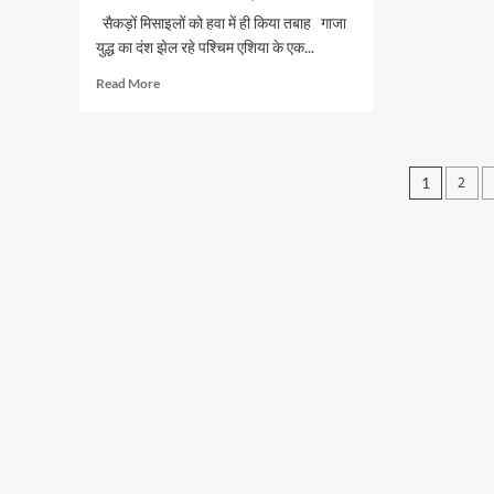
सैकड़ों मिसाइलों को हवा में ही किया तबाह गाजा
युद्ध का दंश झेल रहे पश्चिम एशिया के एक...
Read
Read More
more
about
रक्षा
कवच
Posts
2
1
साबित
pagin
हुआ
आयरन
डोम,
ईरान
के
हमले
को
किया
बेअसर