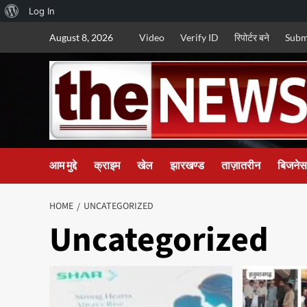
About
Log In
Skip
WordPress
August 8, 2026
Video
Verify ID
रिपोर्टर बने
Subm
to
content
आम मुद्दे
क्राइम
खेल
झारखण्ड
ताज़ातरीन
बिजनेस
HOME
UNCATEGORIZED
Uncategorized