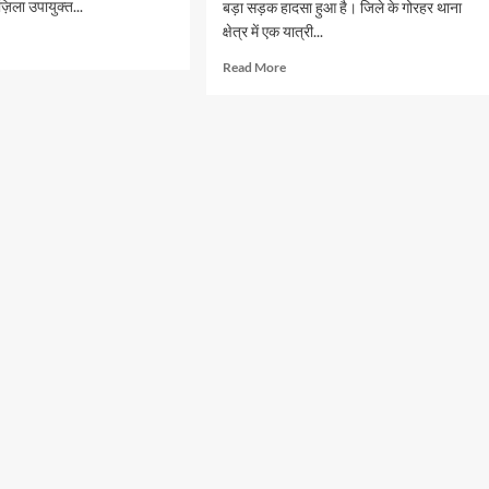
ज़िला उपायुक्त...
बड़ा सड़क हादसा हुआ है। जिले के गोरहर थाना
क्षेत्र में एक यात्री...
d
e
Read
Read More
ut
more
about
िंग
भीषण
ान
सड़क
हादसा,
कम
ा
से
कम
याओं
7
यात्रियों
ंप
की
मौत
व
24
के
घायल
होने
की
सूचना