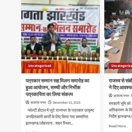
मनाया
की
गया
आजी
मातृ
पर
दिवस
बुलड
जयपु
में
14
दिन
से
धरना
अब
Uncategorized
Uncategoriz
16
अप्र
को
पत्रकार सम्मान सह मिलन समारोह का
राजस्व से संबं
बड़ा
हुआ आयोजन, सच्ची और निर्भीक
ने दिए आवश्य
आंद
पत्रकारिता का लिया संकल्प
आकाश भगत
आकाश भगत
December 15, 2025
सरकारी भूमि को
अतिक्रमण के विरू
नवेल्टी होटल में जुटे राज्यभर के पत्रकार उत्कृष्ट
निर्देश झारखण्ड/प
जनहितकारी कार्यों के लिए किया गया सम्मानित
झारखण्ड/लोहरदगा : शहर स्थित...
Rea
Read More
mor
Read