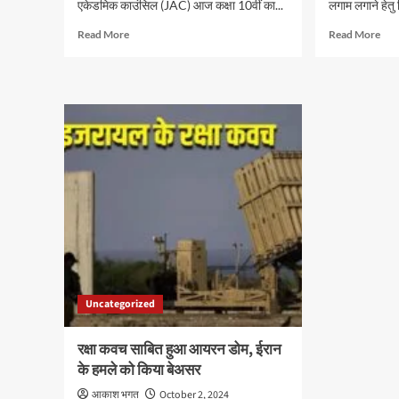
एकेडमिक काउंसिल (JAC) आज कक्षा 10वीं का...
लगाम लगाने हेतु 
Read
Rea
Read More
Read More
more
mor
about
abo
ब्रेकिंग
बिना
:
माइन
ज़ारी
चाल
हो
वाले
गया
11
JAC
हाइव
बोर्ड
जब्त,
10वीं
माफि
का
में
रिजल्ट,
हड़क
यहां
करें
चेक
Uncategorized
रक्षा कवच साबित हुआ आयरन डोम, ईरान
के हमले को किया बेअसर
आकाश भगत
October 2, 2024