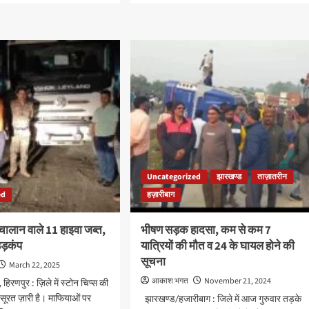
ut
about
्व
एक
दिवसीय
धित
आम
षा
उत्सव
सह
बागवानी
ुक्त
मेला
का
हुआ
्यक
सफ़ल
-
आयोजन
श
Uncategorized
झारखण्ड
ताज़ातरीन
ed
हज़ारीबाग
 चालान वाले 11 हाइवा जब्त,
भीषण सड़क हादसा, कम से कम 7
 हड़कंप
यात्रियों की मौत व 24 के घायल होने की
सूचना
March 22, 2025
आकाश भगत
November 21, 2024
हिरणपुर : ज़िले में स्टोन चिप्स की
सूरत ज़ारी है। माफियाओं पर
झारखण्ड/हजारीबाग : जिले में आज गुरुवार तड़के