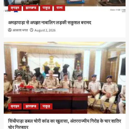
क्राइम
झारखण्ड
पाकुड़
राज्य
अमड़ापाड़ा से अपहृत नाबालिग लड़की सकुशल बरामद
आकाश भगत
August 2, 2026
क्राइम
झारखण्ड
पाकुड़
सिंधीपाड़ा डबल चोरी कांड का खुलासा, अंतरराज्यीय गिरोह के चार शातिर
चोर गिरफ्तार