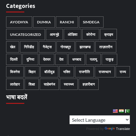
Categories
AYODHYA
DUMKA
RANCHI
SIMDEGA
UNCATEGORIZED
आम मुद्दे
ओडिशा
कोरोना
क्राइम
खेल
गिरिडीह
गैजेट्स
गोरखपुर
झारखण्ड
ताज़ातरीन
दिल्ली
दुनिया
देवघर
देश
धनबाद
पलामू
पाकुड़
बिजनेस
बिहार
बॉलीवुड
भक्ति
राजनीति
राजस्थान
राज्य
लातेहार
शिक्षा
साहेबगंज
स्वास्थ्य
हज़ारीबाग
भाषा बदलें
Powered by
Translate