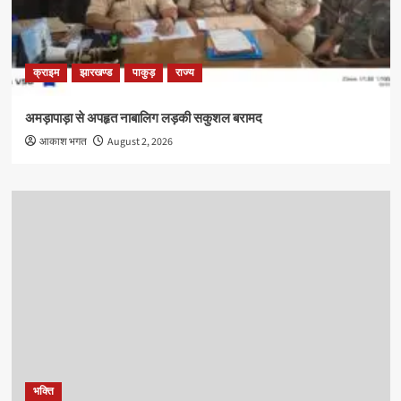
क्राइम
झारखण्ड
पाकुड़
राज्य
अमड़ापाड़ा से अपहृत नाबालिग लड़की सकुशल बरामद
आकाश भगत
August 2, 2026
भक्ति