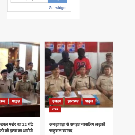
खण्ड
पाकुड़
क्राइम
झारखण्ड
पाकुड़
राज्य
ड़ डबल मर्डर का 12 घंटे
अमड़ापाड़ा से अपहृत नाबालिग लड़की
बेटी की हत्या का आरोपी
सकुशल बरामद