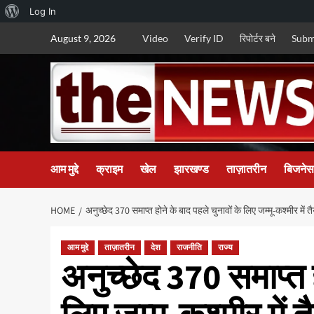
About
Log In
Skip
WordPress
August 9, 2026
Video
Verify ID
रिपोर्टर बने
Subm
to
content
आम मुद्दे
क्राइम
खेल
झारखण्ड
ताज़ातरीन
बिजनेस
HOME
अनुच्छेद 370 समाप्त होने के बाद पहले चुनावों के लिए जम्मू-कश्मीर में तै
आम मुद्दे
ताज़ातरीन
देश
राजनीति
राज्य
अनुच्छेद 370 समाप्त ह