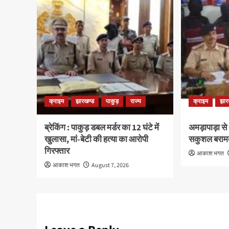
क्राइम
झारखण्ड
पाकुड़
राज्य
क्राइम
झार
ब्रेकिंग : पाकुड़ डबल मर्डर का 12 घंटे में
अमड़ापाड़ा से
खुलासा, मां-बेटी की हत्या का आरोपी
सकुशल बराम
गिरफ्तार
आकाश भगत
आकाश भगत
August 7, 2026