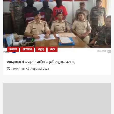
क्राइम
झारखण्ड
पाकुड़
राज्य
अमड़ापाड़ा से अपहृत नाबालिग लड़की सकुशल बरामद
आकाश भगत
August 2, 2026