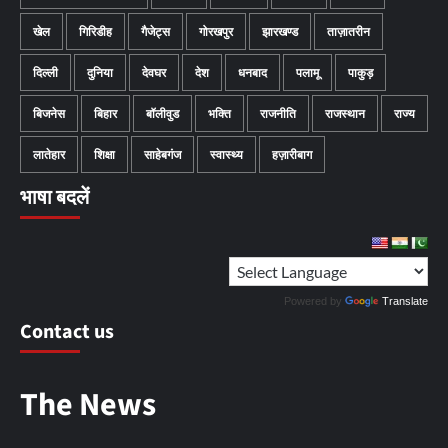
खेल
गिरिडीह
गैजेट्स
गोरखपुर
झारखण्ड
ताज़ातरीन
दिल्ली
दुनिया
देवघर
देश
धनबाद
पलामू
पाकुड़
बिजनेस
बिहार
बॉलीवुड
भक्ति
राजनीति
राजस्थान
राज्य
लातेहार
शिक्षा
साहेबगंज
स्वास्थ्य
हज़ारीबाग
भाषा बदलें
Powered by
Translate
Contact us
The News