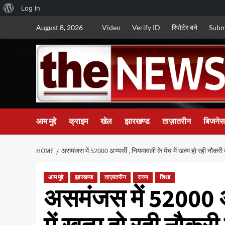
About
Log In
Skip
WordPress
August 8, 2026
Video
Verify ID
रिपोर्टर बने
Subm
to
content
आम मुद्दे
क्राइम
खेल
झारखण्ड
ताज़ातरीन
बिजनेस
HOME
असमंजस में 52000 अभ्यर्थी , नियमावली के पेंच में खत्म हो रही नौकरी
आम मुद्दे
झारखण्ड
ताज़ातरीन
राज्य
शिक्षा
असमंजस में 52000 अभ