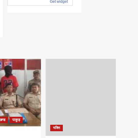
खण्ड
पाकुड़
भक्ति