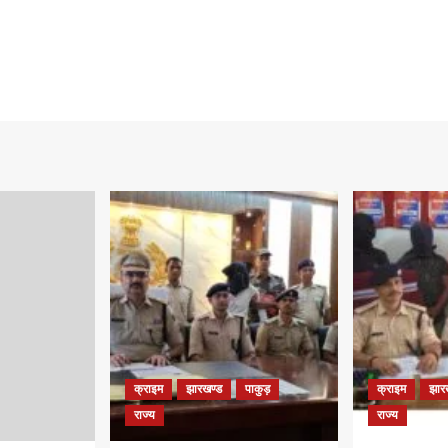
क्राइम
झारखण्ड
पाकुड़
क्राइम
झार
राज्य
राज्य