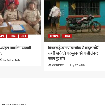
खण्ड
पाकुड़
राज्य
झारखण्ड
पाकुड़
 अपहृत नाबालिग लड़की
दिनदहाड़े डांगापाडा चौक से बाइक चोरी,
द
सब्जी खरीदने गए युवक की गाड़ी लेकर
फरार हुए चोर
August 2, 2026
आकाश भगत
July 12, 2026
elds are marked
*