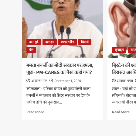
आम मुद्दे
क्राइम
ताज़ातरीन
दिल्ली
देश
क्राइम
ताज
ममता बनर्जी का मोदी सरकार पर हमला,
ब्रिटेन की अ
पूछा- PM-CARES का पैसा कहां गया?
हिरासत अवधि
आकाश भगत
December 1, 2020
आकाश भगत
कोलकाता : पश्चिम बंगाल की मुख्यमंत्री ममता
लंदन : यहां की 
बनर्जी ने मंगलवार को केंद्र सरकार पर देश के
(पीएनबी) घोटाला 
संघीय ढांचे को नुकसान...
व्यवसायी नीरव मो
Read
Rea
Read More
Read More
more
mor
about
abo
ममता
ब्रिट
बनर्जी
की