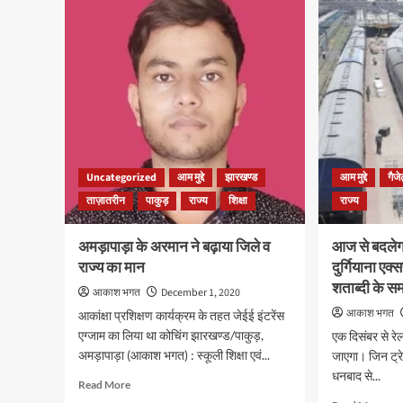
का
अदा
मोदी
ने
सरकार
नीरव
पर
मोदी
हमला,
की
पूछा-
हिरा
PM-
अवध
CARES
29
का
दिसम
पैसा
तक
Uncategorized
आम मुद्दे
झारखण्ड
आम मुद्दे
गैज
कहां
बढ़ाई
गया?
ताज़ातरीन
पाकुड़
राज्य
शिक्षा
राज्य
अमड़ापाड़ा के अरमान ने बढ़ाया जिले व
आज से बदलेगा 
राज्य का मान
दुर्गियाना एक
शताब्दी के स
आकाश भगत
December 1, 2020
आकाश भगत
आकांक्षा प्रशिक्षण कार्यक्रम के तहत जेईई इंटरेंस
एग्जाम का लिया था कोचिंग झारखण्ड/पाकुड़,
एक दिसंबर से रे
अमड़ापाड़ा (आकाश भगत) : स्कूली शिक्षा एवं...
जाएगा। जिन ट्रे
धनबाद से...
Read
Read More
more
Rea