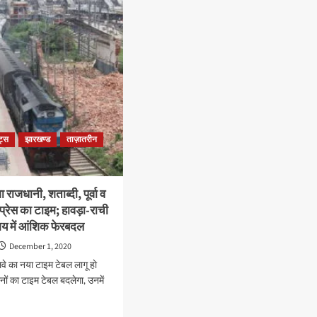
लत
दुबे
और
शीला
ईरानी
समेत
सत
बिहार
ि
पुलिस
सेवा
्बर
के
8
ेट्स
झारखण्ड
ताज़ातरीन
अफसरों
को
IPS
में
राजधानी, शताब्दी, पूर्वा व
मिला
्सप्रेस का टाइम; हावड़ा-राची
प्रमोशन
मय में आंशिक फेरबदल
December 1, 2020
लवे का नया टाइम टेबल लागू हाे
नों का टाइम टेबल बदलेगा, उनमें
d