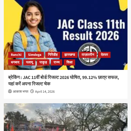
Ranchi
Simdega
गिरिडीह
झारखण्ड
ताज़ातरीन
देवघर
धनबाद
पलामू
पाकुड़
राज्य
शिक्षा
ब्रेकिंग : JAC 11वीं बोर्ड रिजल्ट 2026 घोषित, 99.12% छात्र सफल,
यहां करें अपना रिजल्ट चेक
आकाश भगत
April 14, 2026