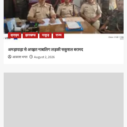
क्राइम
झारखण्ड
पाकुड़
राज्य
अमड़ापाड़ा से अपहृत नाबालिग लड़की सकुशल बरामद
आकाश भगत
August 2, 2026