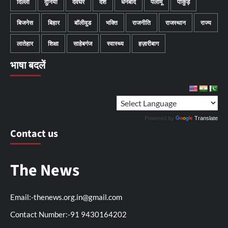
दिल्ली
दुनिया
देवघर
देश
धनबाद
पलामू
पाकुड़
बिजनेस
बिहार
बॉलीवुड
भक्ति
राजनीति
राजस्थान
राज्य
लातेहार
शिक्षा
साहेबगंज
स्वास्थ्य
हज़ारीबाग
भाषा बदलें
Powered by
Translate
Contact us
The News
Email:-thenews.org.in@gmail.com
Contact Number:-91 9430164202