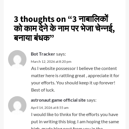
3 thoughts on “
3 नाबालिकों
को काम देने के नाम पर भेजा चेन्नई,
बनाया बंधक
”
Bot Tracker
says:
March 12, 2026 at 8:20 pm
As I website possessor I believe the content
matter here is rattling great , appreciate it for
your efforts. You should keep it up forever!
Best of luck.
astronaut game official site
says:
April 14, 2026 at 8:55 am
I would like to thnkx for the efforts you have
put in writing this blog. I am hoping the same
high-grade blog post from you in the