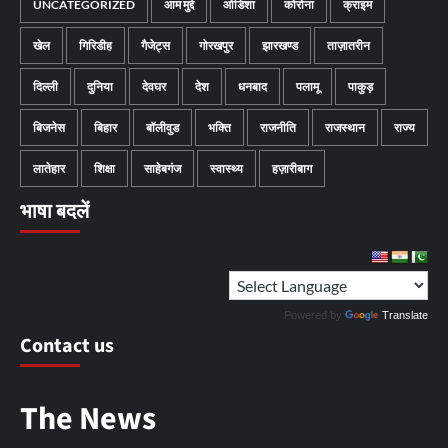
UNCATEGORIZED
आम मुद्दे
ओडिशा
कोरोना
क्राइम
खेल
गिरिडीह
गैजेट्स
गोरखपुर
झारखण्ड
ताज़ातरीन
दिल्ली
दुनिया
देवघर
देश
धनबाद
पलामू
पाकुड़
बिजनेस
बिहार
बॉलीवुड
भक्ति
राजनीति
राजस्थान
राज्य
लातेहार
शिक्षा
साहेबगंज
स्वास्थ्य
हज़ारीबाग
भाषा बदलें
Powered by
Translate
Contact us
The News