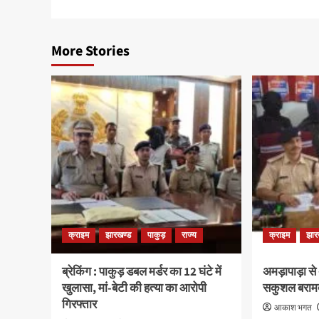
More Stories
क्राइम
झारखण्ड
पाकुड़
राज्य
क्राइम
झार
ब्रेकिंग : पाकुड़ डबल मर्डर का 12 घंटे में
अमड़ापाड़ा से
खुलासा, मां-बेटी की हत्या का आरोपी
सकुशल बराम
गिरफ्तार
आकाश भगत