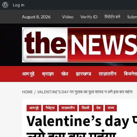
About
Log In
Skip
WordPress
August 8, 2026
Video
Verify ID
रिपोर्टर बने
Subm
to
content
आम मुद्दे
क्राइम
खेल
झारखण्ड
ताज़ातरीन
बिजनेस
HOME
VALENTINE’S DAY पर गुलाब का फूल शायद न लगे इस बार महंगा
आम मुद्दे
गैजेट्स
ताज़ातरीन
दिल्ली
देश
राज्य
Valentine’s day प