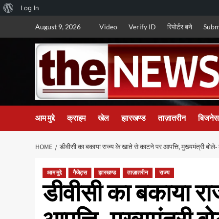
About
Log In
Skip
WordPress
August 9, 2026
Video
Verify ID
रिपोर्टर बने
Subm
to
content
आम मुद्दे
क्राइम
खेल
झारखण्ड
ताज़ातरीन
बिजनेस
HOME
डीवीसी का बकाया राज्य के खाते से काटने पर आपत्ति, मुख्यमंत्री बोले-
आम मुद्दे
गैजेट्स
झारखण्ड
ताज़ातरीन
राज्य
डीवीसी का बकाया राज