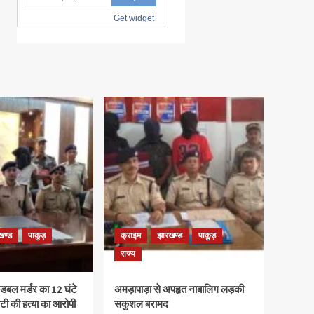
खण्ड
पाकुड़
क्राइम
झारखण्ड
पाकुड़
राज्य
ड़ डबल मर्डर का 12 घंटे
अमड़ापाड़ा से अपहृत नाबालिग लड़की
बेटी की हत्या का आरोपी
सकुशल बरामद