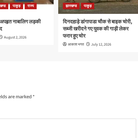
खण्ड
पाकुड़
राज्य
झारखण्ड
पाकुड़
 अपहृत नाबालिग लड़की
दिनदहाड़े डांगापाडा चौक से बाइक चोरी,
द
सब्जी खरीदने गए युवक की गाड़ी लेकर
फरार हुए चोर
August 2, 2026
आकाश भगत
July 12, 2026
elds are marked
*