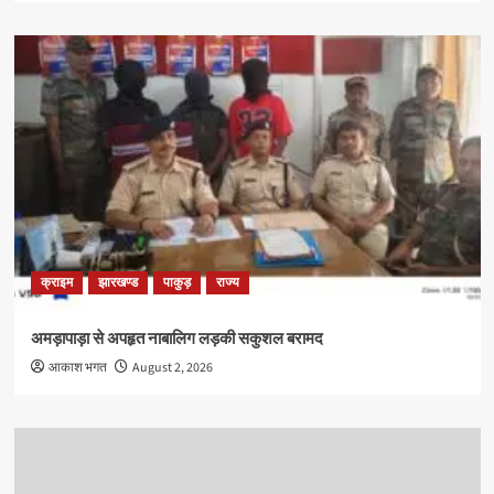
क्राइम
झारखण्ड
पाकुड़
राज्य
अमड़ापाड़ा से अपहृत नाबालिग लड़की सकुशल बरामद
आकाश भगत
August 2, 2026