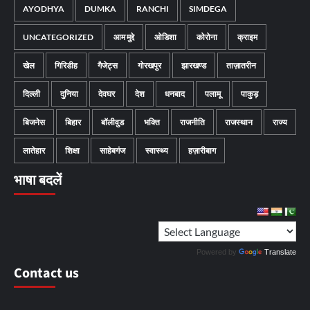
AYODHYA
DUMKA
RANCHI
SIMDEGA
UNCATEGORIZED
आम मुद्दे
ओडिशा
कोरोना
क्राइम
खेल
गिरिडीह
गैजेट्स
गोरखपुर
झारखण्ड
ताज़ातरीन
दिल्ली
दुनिया
देवघर
देश
धनबाद
पलामू
पाकुड़
बिजनेस
बिहार
बॉलीवुड
भक्ति
राजनीति
राजस्थान
राज्य
लातेहार
शिक्षा
साहेबगंज
स्वास्थ्य
हज़ारीबाग
भाषा बदलें
Powered by
Translate
Contact us