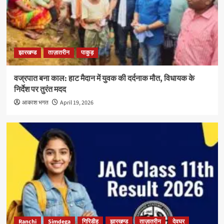
झारखण्ड
ताज़ातरीन
पाकुड़
वज्रपात बना काल: हाट मैदान में युवक की दर्दनाक मौत, विधायक के
निर्देश पर तुरंत मदद
आकाश भगत
April 19, 2026
Ranchi
Simdega
गिरिडीह
झारखण्ड
ताज़ातरीन
देवघर