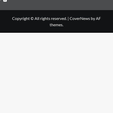
Copyright © All rights reserved.
|
CoverNews
by AF
themes.