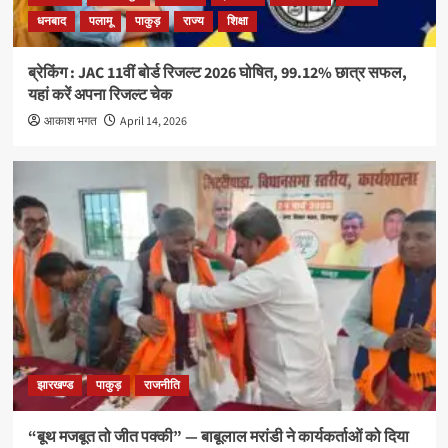
धनबाद
पलामू
पाकुड़
राज्य
शिक्षा
ब्रेकिंग : JAC 11वीं बोर्ड रिजल्ट 2026 घोषित, 99.12% छात्र सफल,
यहां करें अपना रिजल्ट चेक
आकाश भगत
April 14, 2026
झारखण्ड
पाकुड़
राजनीति
“बूथ मजबूत तो जीत पक्की” — बाबूलाल मरांडी ने कार्यकर्ताओं को दिया