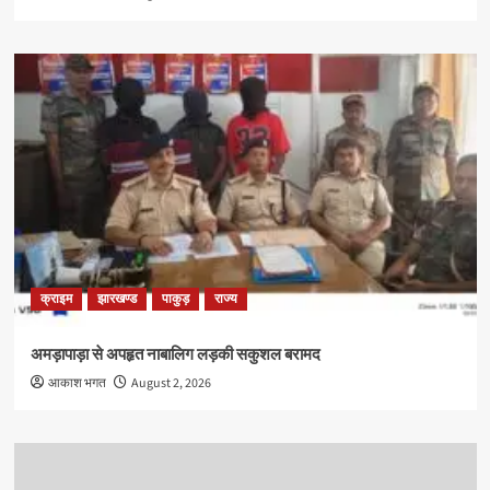
क्राइम
झारखण्ड
पाकुड़
राज्य
अमड़ापाड़ा से अपहृत नाबालिग लड़की सकुशल बरामद
आकाश भगत
August 2, 2026