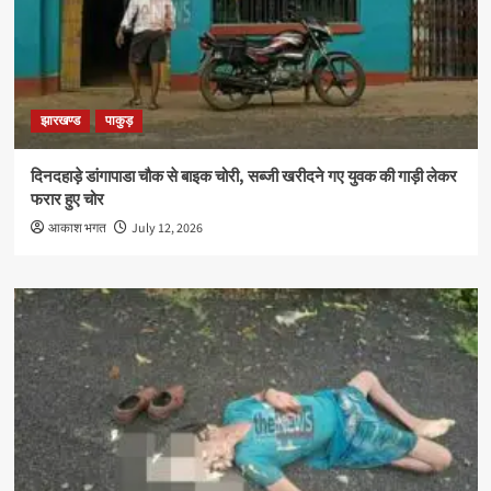
झारखण्ड
पाकुड़
दिनदहाड़े डांगापाडा चौक से बाइक चोरी, सब्जी खरीदने गए युवक की गाड़ी लेकर
फरार हुए चोर
आकाश भगत
July 12, 2026