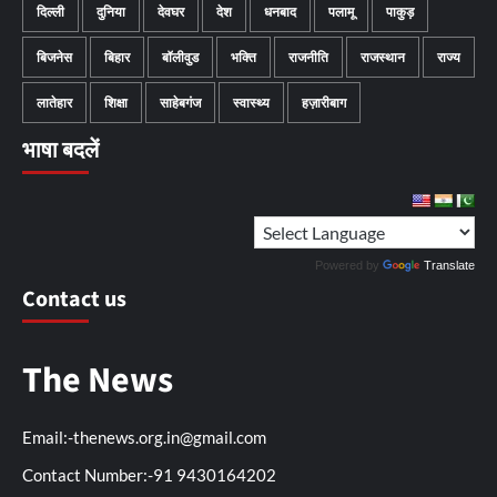
दिल्ली
दुनिया
देवघर
देश
धनबाद
पलामू
पाकुड़
बिजनेस
बिहार
बॉलीवुड
भक्ति
राजनीति
राजस्थान
राज्य
लातेहार
शिक्षा
साहेबगंज
स्वास्थ्य
हज़ारीबाग
भाषा बदलें
Powered by
Translate
Contact us
The News
Email:-thenews.org.in@gmail.com
Contact Number:-91 9430164202