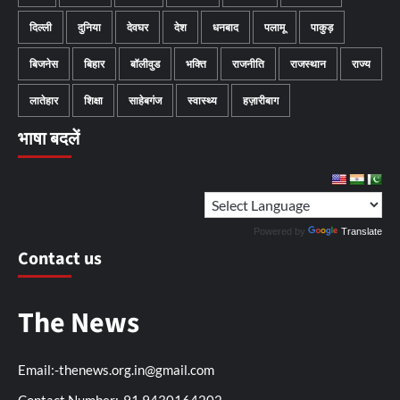
दिल्ली
दुनिया
देवघर
देश
धनबाद
पलामू
पाकुड़
बिजनेस
बिहार
बॉलीवुड
भक्ति
राजनीति
राजस्थान
राज्य
लातेहार
शिक्षा
साहेबगंज
स्वास्थ्य
हज़ारीबाग
भाषा बदलें
Powered by
Translate
Contact us
The News
Email:-thenews.org.in@gmail.com
Contact Number:-91 9430164202