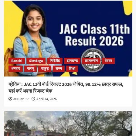
Ranchi
Simdega
गिरिडीह
झारखण्ड
ताज़ातरीन
देवघर
धनबाद
पलामू
पाकुड़
राज्य
शिक्षा
ब्रेकिंग : JAC 11वीं बोर्ड रिजल्ट 2026 घोषित, 99.12% छात्र सफल,
यहां करें अपना रिजल्ट चेक
आकाश भगत
April 14, 2026