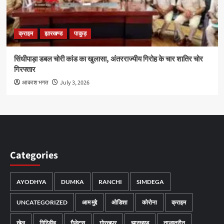
क्राइम
झारखण्ड
पाकुड़
सिंधीपाड़ा डबल चोरी कांड का खुलासा, अंतरराज्यीय गिरोह के चार शातिर चोर
गिरफ्तार
आकाश भगत
July 3, 2026
Categories
AYODHYA
DUMKA
RANCHI
SIMDEGA
UNCATEGORIZED
आम मुद्दे
ओडिशा
कोरोना
क्राइम
खेल
गिरिडीह
गैजेट्स
गोरखपुर
झारखण्ड
ताज़ातरीन