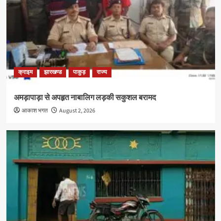
क्राइम
झारखण्ड
पाकुड़
राज्य
अमड़ापाड़ा से अपहृत नाबालिग लड़की सकुशल बरामद
आकाश भगत
August 2, 2026