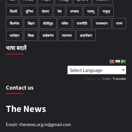
दिल्ली
दुनिया
देवघर
देश
धनबाद
पलामू
पाकुड़
बिजनेस
बिहार
बॉलीवुड
भक्ति
राजनीति
राजस्थान
राज्य
लातेहार
शिक्षा
साहेबगंज
स्वास्थ्य
हज़ारीबाग
भाषा बदलें
Powered by
Translate
Contact us
The News
Email:-thenews.org.in@gmail.com