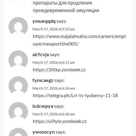
препараты для продления
преждевременной эякуляции
ymueqqdq
says:
March 17, 2026 at 5:53 am
https://www.majalahsains.com/careers/empl
oyer/newportthe005/
airfcvja
says:
March 17, 2026 at 6:11 am
https://2iitkp.zombeek.cz
fymcaegz
says:
March 17, 2026 at 6:24 am
https://telegra.ph/Lrt-tv-lyubercy-11-18
lcdcwpya
says:
March 17, 2026 at 6:40 am
https://ui9yte.zombeek.cz
ywosocyn
says: