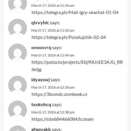
March 17, 2026 at 11:34 am
https://telegra.ph/Mail-igry-skachat-01-04
qlvvyhlc
says:
March 17, 2026 at 11:36 am
https://telegra.ph/Pocelujchik-02-04
onoosvrq
says:
March 17, 2026 at 11:49 am
https://paiza.io/projects/Ebj90UcEE3AJG_RR
lieIjg
ldyaxswj
says:
March 17, 2026 at 12:20 pm
https://3bomdc.zombeek.cz
txoknhcq
says:
March 17, 2026 at 12:38 pm
https://site684466084.fo.team
afppvakk
says: