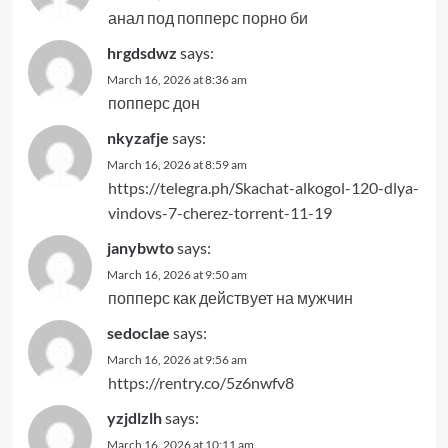
анал под попперс порно би
hrgdsdwz
says:
March 16, 2026 at 8:36 am
попперс дон
nkyzafje
says:
March 16, 2026 at 8:59 am
https://telegra.ph/Skachat-alkogol-120-dlya-
vindovs-7-cherez-torrent-11-19
janybwto
says:
March 16, 2026 at 9:50 am
попперс как действует на мужчин
sedoclae
says:
March 16, 2026 at 9:56 am
https://rentry.co/5z6nwfv8
yzjdlzlh
says:
March 16, 2026 at 10:11 am