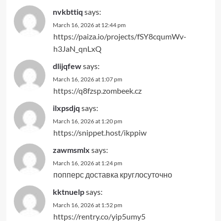
nvkbttiq
says:
March 16, 2026 at 12:44 pm
https://paiza.io/projects/fSY8cqumWv-
h3JaN_qnLxQ
dlijqfew
says:
March 16, 2026 at 1:07 pm
https://q8fzsp.zombeek.cz
ilxpsdjq
says:
March 16, 2026 at 1:20 pm
https://snippet.host/ikppiw
zawmsmlx
says:
March 16, 2026 at 1:24 pm
попперс доставка круглосуточно
kktnuelp
says:
March 16, 2026 at 1:52 pm
https://rentry.co/yip5umy5