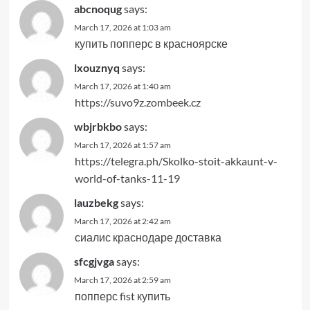
abcnoqug
says:
March 17, 2026 at 1:03 am
купить попперс в красноярске
lxouznyq
says:
March 17, 2026 at 1:40 am
https://suvo9z.zombeek.cz
wbjrbkbo
says:
March 17, 2026 at 1:57 am
https://telegra.ph/Skolko-stoit-akkaunt-v-
world-of-tanks-11-19
lauzbekg
says:
March 17, 2026 at 2:42 am
сиалис краснодаре доставка
sfcgjvga
says:
March 17, 2026 at 2:59 am
попперс fist купить