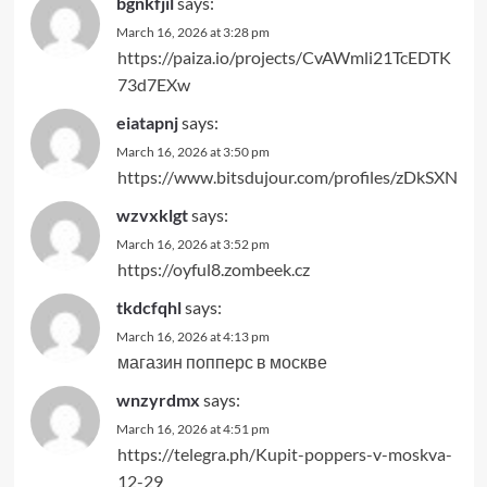
bgnkfjil
says:
March 16, 2026 at 3:28 pm
https://paiza.io/projects/CvAWmli21TcEDTK
73d7EXw
eiatapnj
says:
March 16, 2026 at 3:50 pm
https://www.bitsdujour.com/profiles/zDkSXN
wzvxklgt
says:
March 16, 2026 at 3:52 pm
https://oyful8.zombeek.cz
tkdcfqhl
says:
March 16, 2026 at 4:13 pm
магазин попперс в москве
wnzyrdmx
says:
March 16, 2026 at 4:51 pm
https://telegra.ph/Kupit-poppers-v-moskva-
12-29