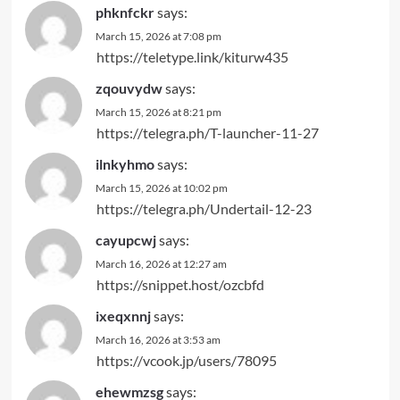
phknfckr
says:
March 15, 2026 at 7:08 pm
https://teletype.link/kiturw435
zqouvydw
says:
March 15, 2026 at 8:21 pm
https://telegra.ph/T-launcher-11-27
ilnkyhmo
says:
March 15, 2026 at 10:02 pm
https://telegra.ph/Undertail-12-23
cayupcwj
says:
March 16, 2026 at 12:27 am
https://snippet.host/ozcbfd
ixeqxnnj
says:
March 16, 2026 at 3:53 am
https://vcook.jp/users/78095
ehewmzsg
says: