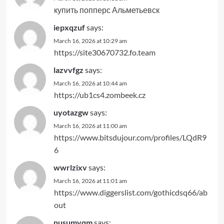
купить попперс Альметьевск
iepxqzuf
says:
March 16, 2026 at 10:29 am
https://site30670732.fo.team
lazvvfgz
says:
March 16, 2026 at 10:44 am
https://ub1cs4.zombeek.cz
uyotazgw
says:
March 16, 2026 at 11:00 am
https://www.bitsdujour.com/profiles/LQdR9
6
wwrlzixv
says:
March 16, 2026 at 11:01 am
https://www.diggerslist.com/gothicdsq66/ab
out
nusumvqm
says: