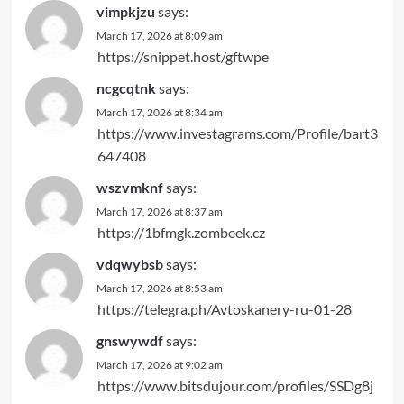
vimpkjzu
says:
March 17, 2026 at 8:09 am
https://snippet.host/gftwpe
ncgcqtnk
says:
March 17, 2026 at 8:34 am
https://www.investagrams.com/Profile/bart3
647408
wszvmknf
says:
March 17, 2026 at 8:37 am
https://1bfmgk.zombeek.cz
vdqwybsb
says:
March 17, 2026 at 8:53 am
https://telegra.ph/Avtoskanery-ru-01-28
gnswywdf
says:
March 17, 2026 at 9:02 am
https://www.bitsdujour.com/profiles/SSDg8j