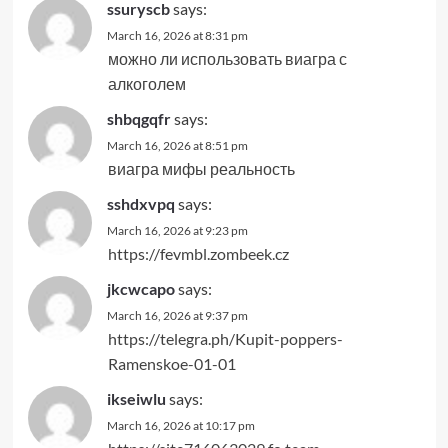
ssuryscb
says:
March 16, 2026 at 8:31 pm
можно ли использовать виагра с
алкоголем
shbqgqfr
says:
March 16, 2026 at 8:51 pm
виагра мифы реальность
sshdxvpq
says:
March 16, 2026 at 9:23 pm
https://fevmbl.zombeek.cz
jkcwcapo
says:
March 16, 2026 at 9:37 pm
https://telegra.ph/Kupit-poppers-
Ramenskoe-01-01
ikseiwlu
says:
March 16, 2026 at 10:17 pm