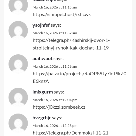
March 16, 2026 at 11:15 am
https://snippet.host/ixhcwk
ysojhfsf
says:
March 16, 2026 at 11:32 am
https://telegra.ph/Kashirskij-dvor-1-
stroitelnyj-rynok-kak-doehat-11-19
auihwaot
says:
March 16, 2026 at 11:56 am
https://paiza.io/projects/RaOP89Jy7icTSkZ0
E6knzA
lmixgurm
says:
March 16, 2026 at 12:04 pm
https://j0kzzl.zombeek.cz
hvzgrhjr
says:
March 16, 2026 at 12:23 pm
https://telegra.ph/Demmoksi-11-21