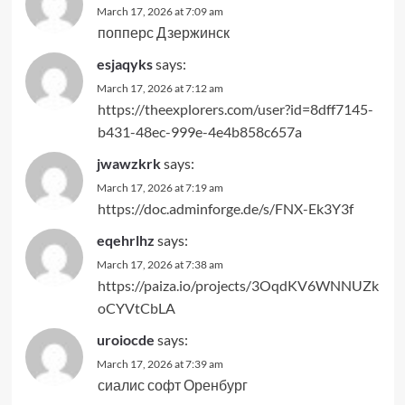
March 17, 2026 at 7:09 am
попперс Дзержинск
esjaqyks
says:
March 17, 2026 at 7:12 am
https://theexplorers.com/user?id=8dff7145-
b431-48ec-999e-4e4b858c657a
jwawzkrk
says:
March 17, 2026 at 7:19 am
https://doc.adminforge.de/s/FNX-Ek3Y3f
eqehrlhz
says:
March 17, 2026 at 7:38 am
https://paiza.io/projects/3OqdKV6WNNUZk
oCYVtCbLA
uroiocde
says:
March 17, 2026 at 7:39 am
сиалис софт Оренбург