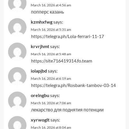
March 16, 2026 at 4:56 am
попперс казань
kzmhxfwg
says:
March 16, 2026 at 5:31 am
https://telegra.ph/Lola-ferrari-11-17
krvrjhmt
says:
March 16, 2026 at 5:48 am
https://site716419314.fo.team
iolapjbd
says:
March 16, 2026 at 6:19 am
https://telegra.ph/Rosbank-tambov-03-14
orelngbu
says:
March 16, 2026 at 7:06 am
лекарство для поднятия потенции
xyrwoglt
says:
March 16, 2026 at 8:04 am