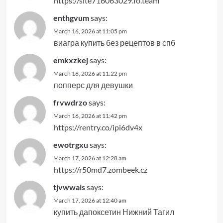
https://site716063029.fo.team
enthgvum
says:
March 16, 2026 at 11:05 pm
виагра купить без рецептов в спб
emkxzkej
says:
March 16, 2026 at 11:22 pm
попперс для девушки
frvwdrzo
says:
March 16, 2026 at 11:42 pm
https://rentry.co/ipi6dv4x
ewotrgxu
says:
March 17, 2026 at 12:28 am
https://r50md7.zombeek.cz
tjvwwais
says:
March 17, 2026 at 12:40 am
купить дапоксетин Нижний Тагил