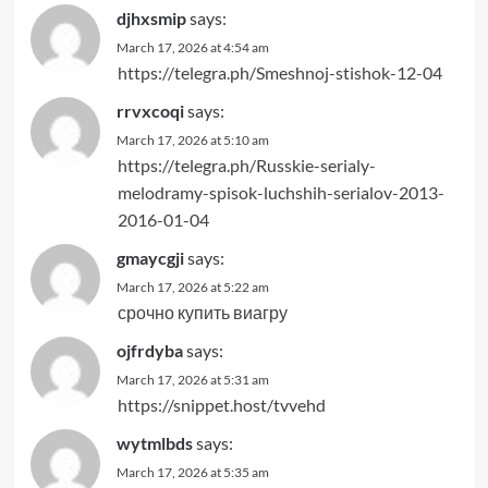
djhxsmip
says:
March 17, 2026 at 4:54 am
https://telegra.ph/Smeshnoj-stishok-12-04
rrvxcoqi
says:
March 17, 2026 at 5:10 am
https://telegra.ph/Russkie-serialy-
melodramy-spisok-luchshih-serialov-2013-
2016-01-04
gmaycgji
says:
March 17, 2026 at 5:22 am
срочно купить виагру
ojfrdyba
says:
March 17, 2026 at 5:31 am
https://snippet.host/tvvehd
wytmlbds
says:
March 17, 2026 at 5:35 am