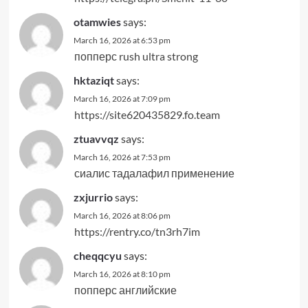
otamwies
says:
March 16, 2026 at 6:53 pm
попперс rush ultra strong
hktaziqt
says:
March 16, 2026 at 7:09 pm
https://site620435829.fo.team
ztuavvqz
says:
March 16, 2026 at 7:53 pm
сиалис тадалафил применение
zxjurrio
says:
March 16, 2026 at 8:06 pm
https://rentry.co/tn3rh7im
cheqqcyu
says:
March 16, 2026 at 8:10 pm
попперс английские