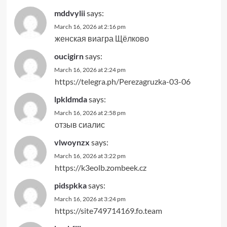
mddvylii
says:
March 16, 2026 at 2:16 pm
женская виагра Щёлково
oucigirn
says:
March 16, 2026 at 2:24 pm
https://telegra.ph/Perezagruzka-03-06
lpkldmda
says:
March 16, 2026 at 2:58 pm
отзыв сиалис
vlwoynzx
says:
March 16, 2026 at 3:22 pm
https://k3eolb.zombeek.cz
pidspkka
says:
March 16, 2026 at 3:24 pm
https://site749714169.fo.team