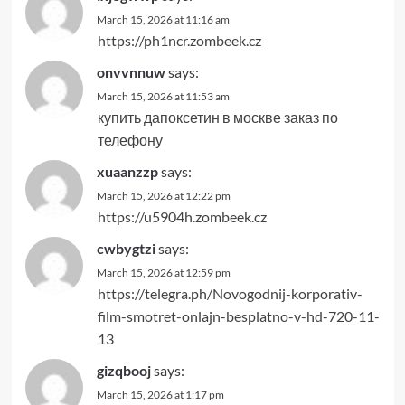
March 15, 2026 at 11:16 am
https://ph1ncr.zombeek.cz
onvvnnuw
says:
March 15, 2026 at 11:53 am
купить дапоксетин в москве заказ по
телефону
xuaanzzp
says:
March 15, 2026 at 12:22 pm
https://u5904h.zombeek.cz
cwbygtzi
says:
March 15, 2026 at 12:59 pm
https://telegra.ph/Novogodnij-korporativ-
film-smotret-onlajn-besplatno-v-hd-720-11-
13
gizqbooj
says:
March 15, 2026 at 1:17 pm