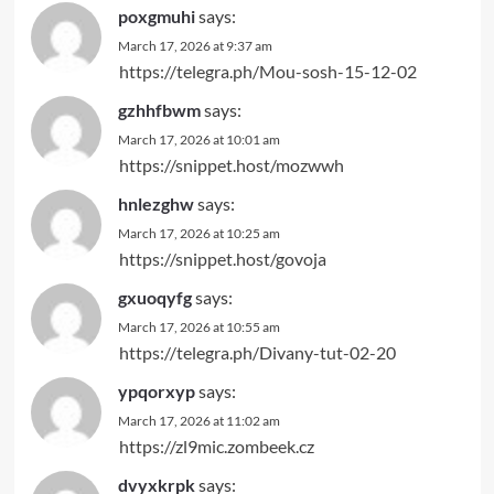
poxgmuhi
says:
March 17, 2026 at 9:37 am
https://telegra.ph/Mou-sosh-15-12-02
gzhhfbwm
says:
March 17, 2026 at 10:01 am
https://snippet.host/mozwwh
hnlezghw
says:
March 17, 2026 at 10:25 am
https://snippet.host/govoja
gxuoqyfg
says:
March 17, 2026 at 10:55 am
https://telegra.ph/Divany-tut-02-20
ypqorxyp
says:
March 17, 2026 at 11:02 am
https://zl9mic.zombeek.cz
dvyxkrpk
says: