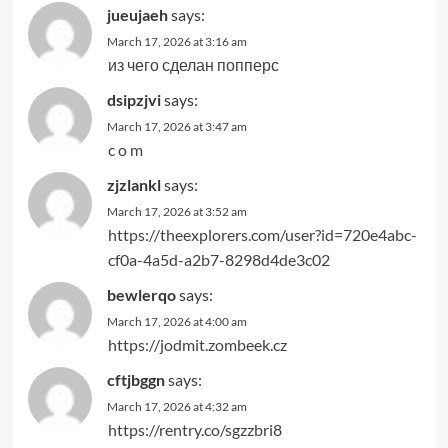
jueujaeh
says:
March 17, 2026 at 3:16 am
из чего сделан попперс
dsipzjvi
says:
March 17, 2026 at 3:47 am
c o m
zjzlankl
says:
March 17, 2026 at 3:52 am
https://theexplorers.com/user?id=720e4abc-
cf0a-4a5d-a2b7-8298d4de3c02
bewlerqo
says:
March 17, 2026 at 4:00 am
https://jodmit.zombeek.cz
cftjbggn
says:
March 17, 2026 at 4:32 am
https://rentry.co/sgzzbri8