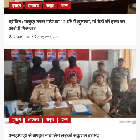
क्राइम
झारखण्ड
पाकुड़
राज्य
ब्रेकिंग : पाकुड़ डबल मर्डर का 12 घंटे में खुलासा, मां-बेटी की हत्या का
आरोपी गिरफ्तार
आकाश भगत
August 7, 2026
क्राइम
झारखण्ड
पाकुड़
राज्य
अमड़ापाड़ा से अपहृत नाबालिग लड़की सकुशल बरामद