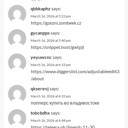
qbbkaphz
says:
March 16, 2026 at 5:23 pm
https://gzezni.zombeek.cz
gycanpps
says:
March 16, 2026 at 5:40 pm
https://snippet.host/gwtpjt
yeyuwcnc
says:
March 16, 2026 at 6:12 pm
https://www.diggerslist.com/adjustableedl63
/about
qkserevj
says:
March 16, 2026 at 6:35 pm
попперс купить во владивостоке
tobcbdhx
says:
March 16, 2026 at 6:48 pm
https://telegra.ph/Smenit-11-30