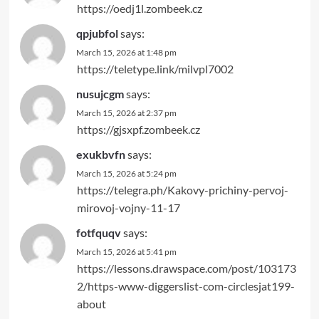
https://oedj1l.zombeek.cz
qpjubfol
says:
March 15, 2026 at 1:48 pm
https://teletype.link/milvpl7002
nusujcgm
says:
March 15, 2026 at 2:37 pm
https://gjsxpf.zombeek.cz
exukbvfn
says:
March 15, 2026 at 5:24 pm
https://telegra.ph/Kakovy-prichiny-pervoj-
mirovoj-vojny-11-17
fotfquqv
says:
March 15, 2026 at 5:41 pm
https://lessons.drawspace.com/post/103173
2/https-www-diggerslist-com-circlesjat199-
about