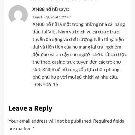
XN88 nổ hũ
says:
June 18, 2026 at 1:22 am
XN88 nổ hũ là một trong những nhà cái hàng
đầu tại Việt Nam với dịch vụ cá cược trực
tuyến đa dạng và chất lượng. Nền tảng hiện
đại và tiên tiến của họ mang lại trải nghiệm
độc đáo và tin cậy cho người chơi. Từ cá cược
thể thao, casino trực tuyến đến các trò chơi
slot, XN88 nổ hũ cung cấp lựa chọn phong
phú phù hợp với mọi sở thích và nhu cầu.
TONY06-16
Leave a Reply
Your email address will not be published.
Required fields
are marked
*