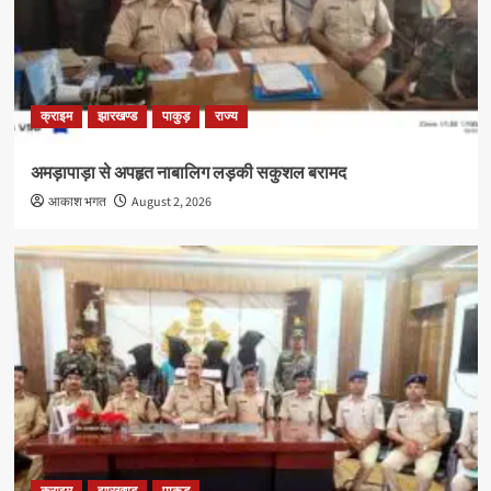
क्राइम
झारखण्ड
पाकुड़
राज्य
अमड़ापाड़ा से अपहृत नाबालिग लड़की सकुशल बरामद
आकाश भगत
August 2, 2026