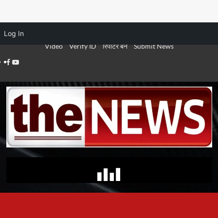
Skip
Log In
August 6, 2026
to
Video
Verify ID
रिपोर्टर बने
Submit News
content
Facebook
Youtube