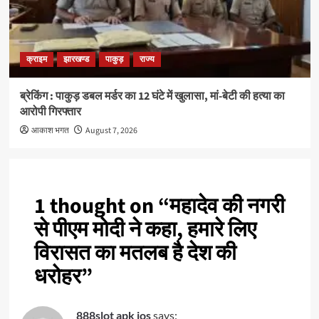
क्राइम
झारखण्ड
पाकुड़
राज्य
ब्रेकिंग : पाकुड़ डबल मर्डर का 12 घंटे में खुलासा, मां-बेटी की हत्या का
आरोपी गिरफ्तार
आकाश भगत
August 7, 2026
1 thought on “
महादेव की नगरी
से पीएम मोदी ने कहा, हमारे लिए
विरासत का मतलब है देश की
धरोहर
”
888slot apk ios
says: