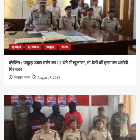
क्राइम
झारखण्ड
पाकुड़
राज्य
ब्रेकिंग : पाकुड़ डबल मर्डर का 12 घंटे में खुलासा, मां-बेटी की हत्या का आरोपी
गिरफ्तार
आकाश भगत
August 7, 2026