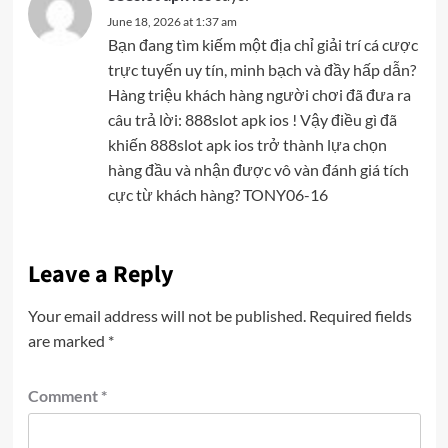
June 18, 2026 at 1:37 am
Bạn đang tìm kiếm một địa chỉ giải trí cá cược
trực tuyến uy tín, minh bạch và đầy hấp dẫn?
Hàng triệu khách hàng người chơi đã đưa ra
câu trả lời: 888slot apk ios ! Vậy điều gì đã
khiến 888slot apk ios trở thành lựa chọn
hàng đầu và nhận được vô vàn đánh giá tích
cực từ khách hàng? TONY06-16
Leave a Reply
Your email address will not be published.
Required fields
are marked
*
Comment
*