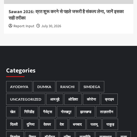
Sawan 2026: व्रत शुरू करने से पहले जरूरी है संकल्प लेना, जानें इसका
सही तरीका
Report: Input
July 30, 2026
Categories
AYODHYA
DUMKA
RANCHI
SIMDEGA
UNCATEGORIZED
आम मुद्दे
ओडिशा
कोरोना
क्राइम
खेल
गिरिडीह
गैजेट्स
गोरखपुर
झारखण्ड
ताज़ातरीन
दिल्ली
दुनिया
देवघर
देश
धनबाद
पलामू
पाकुड़
बिजनेस
बिहार
बॉलीवुड
भक्ति
राजनीति
राजस्थान
राज्य