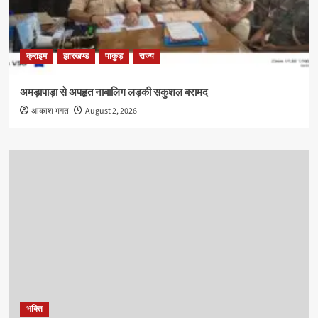
क्राइम
झारखण्ड
पाकुड़
राज्य
अमड़ापाड़ा से अपहृत नाबालिग लड़की सकुशल बरामद
आकाश भगत
August 2, 2026
भक्ति