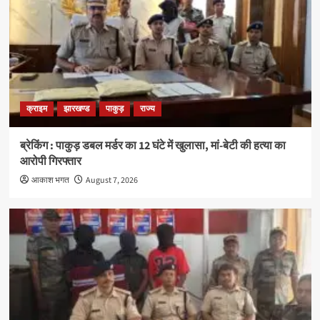
क्राइम
झारखण्ड
पाकुड़
राज्य
ब्रेकिंग : पाकुड़ डबल मर्डर का 12 घंटे में खुलासा, मां-बेटी की हत्या का
आरोपी गिरफ्तार
आकाश भगत
August 7, 2026