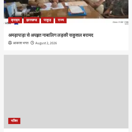
क्राइम
झारखण्ड
पाकुड़
राज्य
अमड़ापाड़ा से अपहृत नाबालिग लड़की सकुशल बरामद
आकाश भगत
August 2, 2026
भक्ति