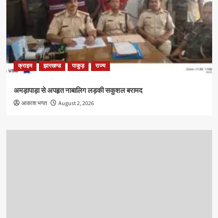
क्राइम
झारखण्ड
पाकुड़
राज्य
अमड़ापाड़ा से अपहृत नाबालिग लड़की सकुशल बरामद
आकाश भगत
August 2, 2026