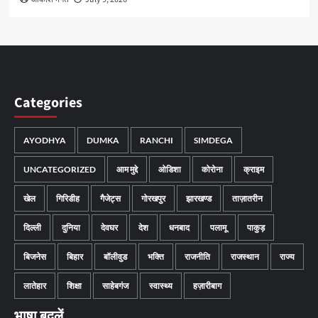
Categories
AYODHYA
DUMKA
RANCHI
SIMDEGA
UNCATEGORIZED
आम मुद्दे
ओडिशा
कोरोना
क्राइम
खेल
गिरिडीह
गैजेट्स
गोरखपुर
झारखण्ड
ताज़ातरीन
दिल्ली
दुनिया
देवघर
देश
धनबाद
पलामू
पाकुड़
बिजनेस
बिहार
बॉलीवुड
भक्ति
राजनीति
राजस्थान
राज्य
लातेहार
शिक्षा
साहेबगंज
स्वास्थ्य
हज़ारीबाग
भाषा बदलें