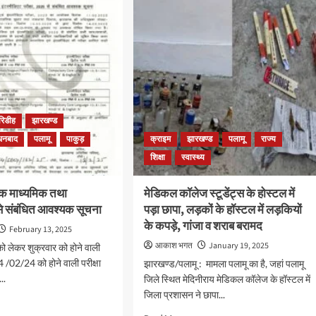
महंगा
ले
हुआ
Tool
ार
Tax,
जानें
,
कितने
रुपए
की
हुई
रिडीह
झारखण्ड
े
बढ़ोतरी
धनबाद
पलामू
पाकुड़
क्राइम
झारखण्ड
पलामू
राज्य
दन
शिक्षा
स्वास्थ्य
र्षिक माध्यमिक तथा
मेडिकल कॉलेज स्टूडेंट्स के होस्टल में
से संबंधित आवश्यक सूचना
पड़ा छापा, लड़कों के हॉस्टल में लड़कियों
के कपड़े, गांजा व शराब बरामद
February 13, 2025
आकाश भगत
January 19, 2025
ो लेकर शुक्रवार को होने वाली
14 /02/24 को होने वाली परीक्षा
झारखण्ड/पलामू : मामला पलामू का है, जहां पलामू
..
जिले स्थित मेदिनीराय मेडिकल कॉलेज के हॉस्टल में
जिला प्रशासन ने छापा...
d
e
Read