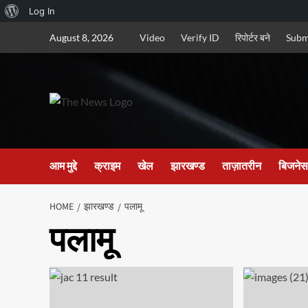
About
Log In
Skip
WordPress
August 8, 2026
Video
Verify ID
रिपोर्टर बने
Subm
to
content
आम मुद्दे
क्राइम
खेल
झारखण्ड
ताज़ातरीन
बिजनेस
HOME
झारखण्ड
पलामू
पलामू