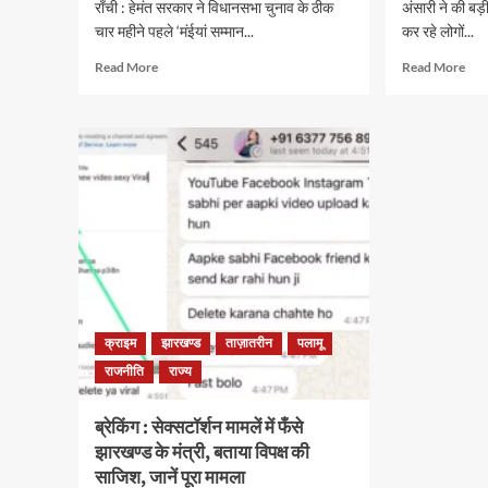
राँची : हेमंत सरकार ने विधानसभा चुनाव के ठीक
अंसारी ने की बड
चार महीने पहले ‘मंईयां सम्मान...
कर रहे लोगों...
Read
Rea
Read More
Read More
more
mor
about
abo
पिछले
इला
15
के
दिनों
दौरा
में
यदि
पांच
मरी
लाख
की
और
हाती
बढ़ी
है
मंईयां
मौत,
सम्मान
तो
योजना
बिना
क्राइम
झारखण्ड
ताज़ातरीन
पलामू
के
बिल
राजनीति
राज्य
लाभुकों
चुका
की
शव
संख्या,
परिज
ब्रेकिंग : सेक्सटॉर्शन मामलें में फँसे
जानें
को
झारखण्ड के मंत्री, बताया विपक्ष की
कब
सौंप
साजिश, जानें पूरा मामला
मिलेगा
होगा