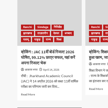
Ranchi
Simdega
गिरिडीह
Ranchi
S
झारखण्ड
ताज़ातरीन
देवघर
धनबाद
झारखण्ड
ता
पलामू
पाकुड़
राज्य
शिक्षा
पाकुड़
राज्य
ब्रेकिंग : JAC 11वीं बोर्ड रिजल्ट 2026
ब्रेकिंग: शिक
घोषित, 99.12% छात्र सफल, यहां करें
हुआ खत्म, जा
अपना रिजल्ट चेक
आकाश भगत
आकाश भगत
April 14, 2026
शिक्षा विभाग ने
: राज्य के शिक्ष
राँची : Jharkhand Academic Council
का इंतजार कर रहे
(JAC) ने 14 अप्रैल 2026 को कक्षा 11वीं वार्षिक
परीक्षा का परिणाम जारी कर दिया...
Rea
Read More
mor
Read
Read More
abo
more
ब्रेकि
about
शिक्ष
ब्रेकिंग