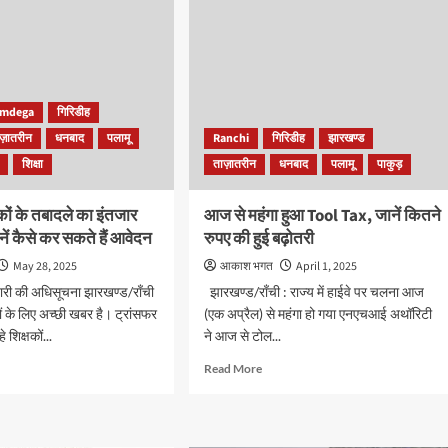
imdega
गिरिडीह
ज़ातरीन
धनबाद
पलामू
Ranchi
गिरिडीह
झारखण्ड
शिक्षा
ताज़ातरीन
धनबाद
पलामू
पाकुड़
्षकों के तबादले का इंतजार
आज से महंगा हुआ Tool Tax, जानें कितने
नें कैसे कर सकते हैं आवेदन
रुपए की हुई बढ़ोतरी
May 28, 2025
आकाश भगत
April 1, 2025
 जारी की अधिसूचना झारखण्ड/राँची
झारखण्ड/राँची : राज्य में हाईवे पर चलना आज
कों के लिए अच्छी खबर है। ट्रांसफर
(एक अप्रैल) से महंगा हो गया एनएचआई अथॉरिटी
 शिक्षकों...
ने आज से टोल...
d
Read
Read More
e
more
ut
about
ंग:
आज
कों
से