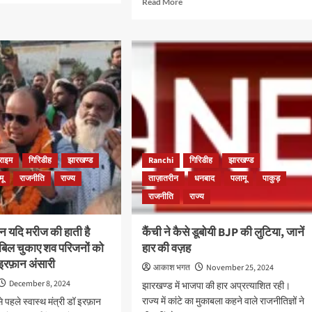
Read More
ut
more
िंग
about
मेडिकल
िक
कॉलेज
यमिक
स्टूडेंट्स
के
मिडियट
होस्टल
में
धित
पड़ा
्यक
छापा,
ा
लड़कों
के
राइम
गिरिडीह
झारखण्ड
Ranchi
गिरिडीह
झारखण्ड
हॉस्टल
मू
राजनीति
राज्य
ताज़ातरीन
धनबाद
पलामू
पाकुड़
में
राजनीति
राज्य
लड़कियों
के
कपड़े,
न यदि मरीज की हाती है
कैंची ने कैसे डूबोयी BJP की लुटिया, जानें
गांजा
 बिल चुकाए शव परिजनों को
हार की वज़ह
व
 इरफ़ान अंसारी
शराब
आकाश भगत
November 25, 2024
बरामद
December 8, 2024
झारखण्ड में भाजपा की हार अप्रत्याशित रही।
राज्य में कांटे का मुकाबला कहने वाले राजनीतिज्ञों ने
 पहले स्वास्थ मंत्री डॉ इरफ़ान