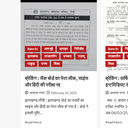
के
:
तबाद
JAC
का
11वीं
इंतज
बोर्ड
हुआ
रिजल्ट
खत्म
2026
जानें
घोषित,
कैसे
99.12%
कर
छात्र
Ranchi
आम मुद्दे
क्राइम
गिरिडीह
Ranchi
गि
सकत
सफल,
झारखण्ड
ताज़ातरीन
धनबाद
पलामू
ताज़ातरीन
हैं
यहां
आवे
पाकुड़
राज्य
शिक्षा
शिक्षा
करें
अपना
रिजल्ट
ब्रेकिंग : जैक बोर्ड का पेपर लीक, साइंस
ब्रेकिंग : वा
चेक
और हिंदी की परीक्षा रद्द
इन्टमिडियट 
आकाश भगत
February 20, 2025
आकाश भगत
झारखण्ड/राँची : झारखण्ड बोर्ड का दसवीं का
शब- ए- बारात क
साइंस और हिंदी का पेपर लीक हो गया है। बोर्ड ने
परीक्षा स्थगित 
इसकी पुष्टि...
अब 04/03/25.
Read
Rea
Read More
Read More
more
mor