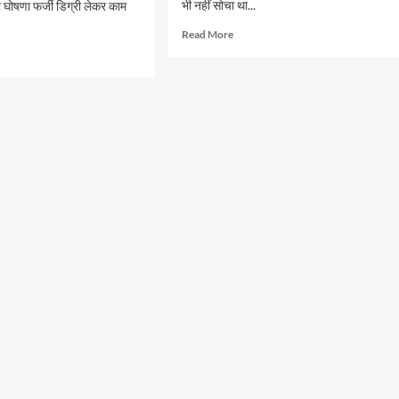
भी नहीं सोचा था...
़ी घोषणा फर्जी डिग्री लेकर काम
Read
Read More
more
d
about
e
कैंची
ut
ने
ज
कैसे
डूबोयी
न
BJP
की
ज
लुटिया,
जानें
हार
की
वज़ह
ए
नों
ना