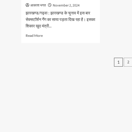
पैसा
:
आकाश भगत
November 2, 2024
इरफ़
झारखण्ड/गढ़वा : झारखण्ड के चुनाव में इस बार
अंसा
सेक्सटॉर्शन गैंग का साया पड़ता दिख रहा है। इसका
शिकार खुद मंत्री...
Read
Read More
more
about
ब्रेकिंग
:
Post
2
1
सेक्सटॉर्शन
pagi
मामलें
में
फँसे
झारखण्ड
के
मंत्री,
बताया
विपक्ष
की
साजिश,
जानें
पूरा