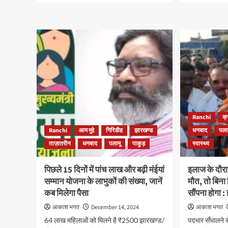
about
abo
ब्रेकिंग
ब्रेक
:
:
जैक
वार्ष
बोर्ड
माध्
का
तथा
पेपर
इन्ट
लीक,
से
साइंस
संबं
और
आवश
हिंदी
सूचन
की
Ranchi
क्
परीक्षा
Ranchi
आम मुद्दे
गिरिडीह
झारखण्ड
धनबाद
पला
रद्द
ताज़ातरीन
धनबाद
पलामू
पाकुड़
स्वास्थ्य
पिछले 15 दिनों में पांच लाख और बढ़ी मंईयां
इलाज के दौरा
सम्मान योजना के लाभुकों की संख्या, जानें
मौत, तो बिना
कब मिलेगा पैसा
सौंपना होगा :
आकाश भगत
December 14, 2024
आकाश भगत
64 लाख महिलाओं को मिलने है ₹2500 झारखण्ड/
पदभार सँभालने से