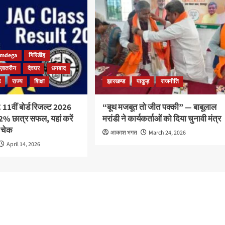
imdega
गिरिडीह
ज़ातरीन
देवघर
धनबाद
ड़
राज्य
शिक्षा
झारखण्ड
पाकुड़
राजनीति
C 11वीं बोर्ड रिजल्ट 2026
“बूथ मजबूत तो जीत पक्की” — बाबूलाल
2% छात्र सफल, यहां करें
मरांडी ने कार्यकर्ताओं को दिया चुनावी मंत्र
 चेक
आकाश भगत
March 24, 2026
April 14, 2026