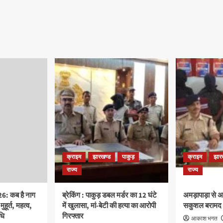
क्राइम
झारखण्ड
पाकुड़
क्राइम
झार
राज्य
राज्य
: कब है नाग
ब्रेकिंग : पाकुड़ डबल मर्डर का 12 घंटे
अमड़ापाड़ा से अ
ुहूर्त, महत्व,
में खुलासा, मां-बेटी की हत्या का आरोपी
सकुशल बरामद
धि
गिरफ्तार
आकाश भगत