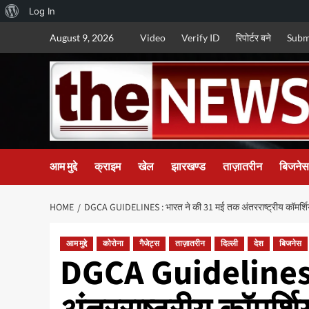
About
Log In
Skip
WordPress
August 9, 2026
Video
Verify ID
रिपोर्टर बने
Subm
to
content
आम मुद्दे
क्राइम
खेल
झारखण्ड
ताज़ातरीन
बिजनेस
HOME
DGCA GUIDELINES : भारत ने की 31 मई तक अंतरराष्‍ट्रीय कॉमर्शि
आम मुद्दे
कोरोना
गैजेट्स
ताज़ातरीन
दिल्ली
देश
बिजनेस
DGCA Guidelines :