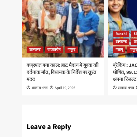
Ranchi
S
झारखण्ड
ता
झारखण्ड
ताज़ातरीन
पाकुड़
पलामू
पाकु
वज्रपात बना काल: हाट मैदान में युवक की
ब्रेकिंग : JA
दर्दनाक मौत, विधायक के निर्देश पर तुरंत
घोषित, 99.1
मदद
अपना रिजल्ट
आकाश भगत
April 19, 2026
आकाश भगत
Leave a Reply