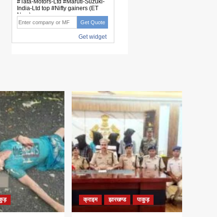
कुड़
क्राइम
झारखण्ड
पाकुड़