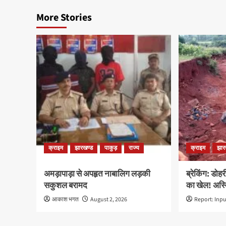
More Stories
क्राइम
झारखण्ड
पाकुड़
राज्य
क्राइम
झार
अमड़ापाड़ा से अपहृत नाबालिग लड़की
ब्रेकिंग: डोह
सकुशल बरामद
का खेल! अस्त
आकाश भगत
August 2, 2026
Report: Inp