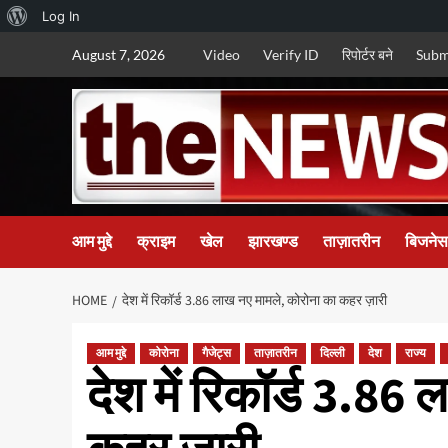
About
Log In
Skip
WordPress
August 7, 2026
Video
Verify ID
रिपोर्टर बने
Subm
to
content
आम मुद्दे
क्राइम
खेल
झारखण्ड
ताज़ातरीन
बिजनेस
HOME
देश में रिकॉर्ड 3.86 लाख नए मामले, कोरोना का कहर ज़ारी
आम मुद्दे
कोरोना
गैजेट्स
ताज़ातरीन
दिल्ली
देश
राज्य
देश में रिकॉर्ड 3.86