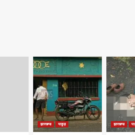
झारखण्ड
पाकुड़
झारखण्ड
पा