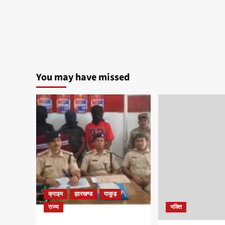
You may have missed
क्राइम
झारखण्ड
पाकुड़
राज्य
भक्ति