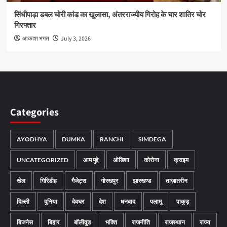
सिंधीपाड़ा डबल चोरी कांड का खुलासा, अंतरराज्यीय गिरोह के चार शातिर चोर
गिरफ्तार
आकाश भगत
July 3, 2026
Categories
AYODHYA
DUMKA
RANCHI
SIMDEGA
UNCATEGORIZED
आम मुद्दे
ओडिशा
कोरोना
क्राइम
खेल
गिरिडीह
गैजेट्स
गोरखपुर
झारखण्ड
ताज़ातरीन
दिल्ली
दुनिया
देवघर
देश
धनबाद
पलामू
पाकुड़
बिजनेस
बिहार
बॉलीवुड
भक्ति
राजनीति
राजस्थान
राज्य