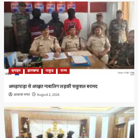
क्राइम
झारखण्ड
पाकुड़
राज्य
अमड़ापाड़ा से अपहृत नाबालिग लड़की सकुशल बरामद
आकाश भगत
August 2, 2026