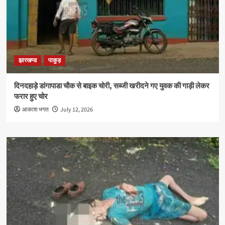
झारखण्ड
पाकुड़
दिनदहाड़े डांगापाडा चौक से बाइक चोरी, सब्जी खरीदने गए युवक की गाड़ी लेकर
फरार हुए चोर
आकाश भगत
July 12, 2026