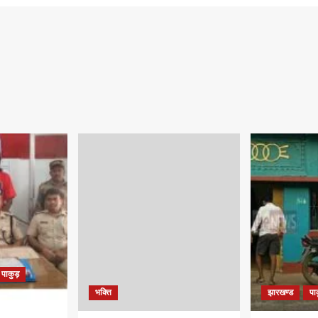
पाकुड़
भक्ति
झारखण्ड
पा