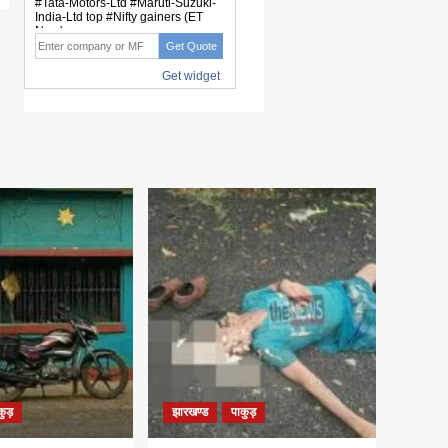
कुड़
झारखण्ड
पाकुड़