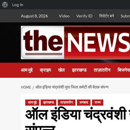
About
Log In
Skip
WordPress
August 8, 2026
Video
Verify ID
रिपोर्टर बने
Subm
to
content
आम मुद्दे
क्राइम
खेल
झारखण्ड
ताज़ातरीन
बिजनेस
HOME
ऑल इंडिया चंद्रवंशी युवा जिला कमेटी की बैठक संपन्न
आम मुद्दे
झारखण्ड
ताज़ातरीन
धनबाद
राज्य
ऑल इंडिया चंद्रवंशी