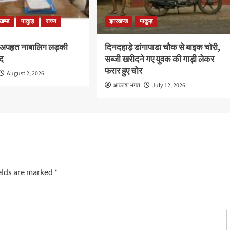
खण्ड
पाकुड़
राज्य
झारखण्ड
पाकुड़
 अपहृत नाबालिग लड़की
दिनदहाड़े डांगापाडा चौक से बाइक चोरी,
द
सब्जी खरीदने गए युवक की गाड़ी लेकर
फरार हुए चोर
August 2, 2026
आकाश भगत
July 12, 2026
elds are marked
*