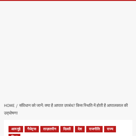
HOME
संविधान को जानें: क्या है आपात उपबंध? किस स्थिति में होती है आपालकाल की
उद्घोषणा
आम मुद्दे
गैजेट्स
ताज़ातरीन
दिल्ली
देश
राजनीति
राज्य