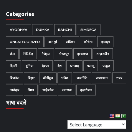
Categories
AYODHYA
DUMKA
RANCHI
SIMDEGA
UNCATEGORIZED
आम मुद्दे
ओडिशा
कोरोना
क्राइम
खेल
गिरिडीह
गैजेट्स
गोरखपुर
झारखण्ड
ताज़ातरीन
दिल्ली
दुनिया
देवघर
देश
धनबाद
पलामू
पाकुड़
बिजनेस
बिहार
बॉलीवुड
भक्ति
राजनीति
राजस्थान
राज्य
लातेहार
शिक्षा
साहेबगंज
स्वास्थ्य
हज़ारीबाग
भाषा बदलें