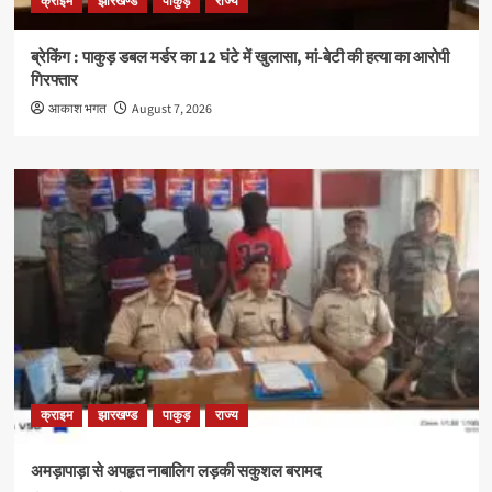
क्राइम
झारखण्ड
पाकुड़
राज्य
ब्रेकिंग : पाकुड़ डबल मर्डर का 12 घंटे में खुलासा, मां-बेटी की हत्या का आरोपी
गिरफ्तार
आकाश भगत
August 7, 2026
क्राइम
झारखण्ड
पाकुड़
राज्य
अमड़ापाड़ा से अपहृत नाबालिग लड़की सकुशल बरामद