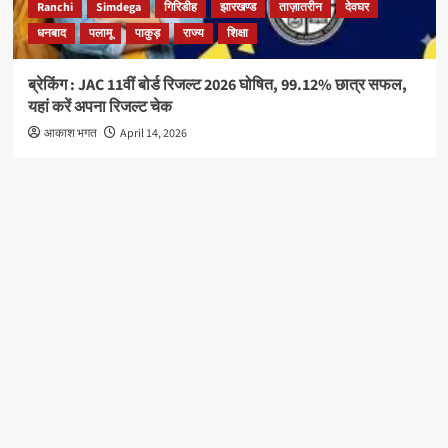
Ranchi
Simdega
गिरिडीह
झारखण्ड
ताज़ातरीन
देवघर
धनबाद
पलामू
पाकुड़
राज्य
शिक्षा
ब्रेकिंग : JAC 11वीं बोर्ड रिजल्ट 2026 घोषित, 99.12% छात्र सफल,
यहां करें अपना रिजल्ट चेक
आकाश भगत
April 14, 2026