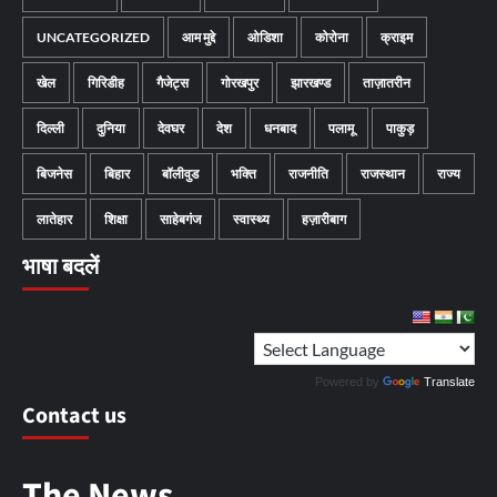
UNCATEGORIZED
आम मुद्दे
ओडिशा
कोरोना
क्राइम
खेल
गिरिडीह
गैजेट्स
गोरखपुर
झारखण्ड
ताज़ातरीन
दिल्ली
दुनिया
देवघर
देश
धनबाद
पलामू
पाकुड़
बिजनेस
बिहार
बॉलीवुड
भक्ति
राजनीति
राजस्थान
राज्य
लातेहार
शिक्षा
साहेबगंज
स्वास्थ्य
हज़ारीबाग
भाषा बदलें
Powered by
Translate
Contact us
The News