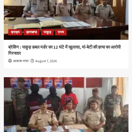
क्राइम
झारखण्ड
पाकुड़
राज्य
ब्रेकिंग : पाकुड़ डबल मर्डर का 12 घंटे में खुलासा, मां-बेटी की हत्या का आरोपी
गिरफ्तार
आकाश भगत
August 7, 2026