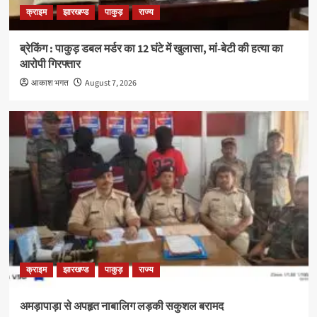
क्राइम
झारखण्ड
पाकुड़
राज्य
ब्रेकिंग : पाकुड़ डबल मर्डर का 12 घंटे में खुलासा, मां-बेटी की हत्या का
आरोपी गिरफ्तार
आकाश भगत
August 7, 2026
क्राइम
झारखण्ड
पाकुड़
राज्य
अमड़ापाड़ा से अपहृत नाबालिग लड़की सकुशल बरामद