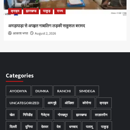
क्राइम
झारखण्ड
पाकुड़
राज्य
अमड़ापाड़ा से अपहृत नाबालिग लड़की सकुशल बरामद
आकाश भगत
August 2, 2026
Categories
AYODHYA
DUMKA
RANCHI
SIMDEGA
UNCATEGORIZED
आम मुद्दे
ओडिशा
कोरोना
क्राइम
खेल
गिरिडीह
गैजेट्स
गोरखपुर
झारखण्ड
ताज़ातरीन
दिल्ली
दुनिया
देवघर
देश
धनबाद
पलामू
पाकुड़