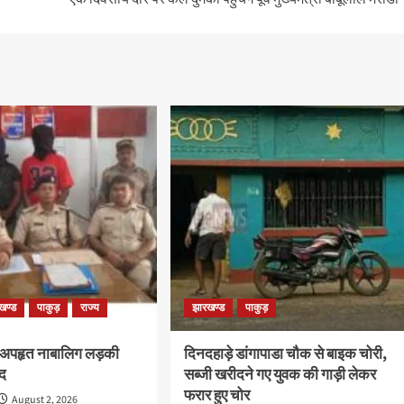
खण्ड
पाकुड़
राज्य
झारखण्ड
पाकुड़
 अपहृत नाबालिग लड़की
दिनदहाड़े डांगापाडा चौक से बाइक चोरी,
द
सब्जी खरीदने गए युवक की गाड़ी लेकर
फरार हुए चोर
August 2, 2026