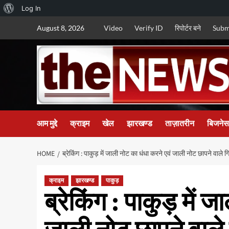
About
Log In
Skip
WordPress
August 8, 2026
Video
Verify ID
रिपोर्टर बने
Subm
to
content
आम मुद्दे
क्राइम
खेल
झारखण्ड
ताज़ातरीन
बिजनेस
HOME
ब्रेकिंग : पाकुड़ में जाली नोट का धंधा करने एवं जाली नोट छापने वाले
क्राइम
झारखण्ड
पाकुड़
ब्रेकिंग : पाकुड़ में 