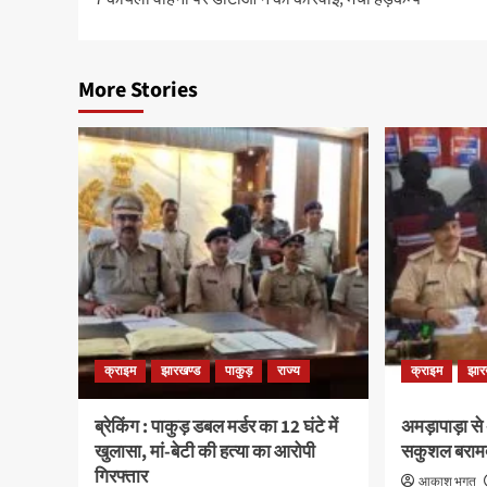
navigation
More Stories
क्राइम
झारखण्ड
पाकुड़
राज्य
क्राइम
झार
ब्रेकिंग : पाकुड़ डबल मर्डर का 12 घंटे में
अमड़ापाड़ा से
खुलासा, मां-बेटी की हत्या का आरोपी
सकुशल बराम
गिरफ्तार
आकाश भगत