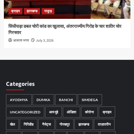
क्राइम
झारखण्ड
पाकुड़
सिंधीपाड़ा डबल चोरी कांड का खुलासा, अंतरराज्यीय गिरोह के चार शातिर चोर
गिरफ्तार
आकाश भगत
July 3, 2026
Categories
AYODHYA
DUMKA
RANCHI
SIMDEGA
UNCATEGORIZED
आम मुद्दे
ओडिशा
कोरोना
क्राइम
खेल
गिरिडीह
गैजेट्स
गोरखपुर
झारखण्ड
ताज़ातरीन