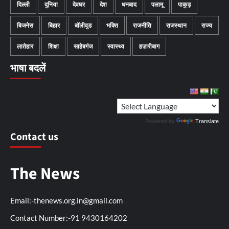
दिल्ली
दुनिया
देवघर
देश
धनबाद
पलामू
पाकुड़
बिजनेस
बिहार
बॉलीवुड
भक्ति
राजनीति
राजस्थान
राज्य
लातेहार
शिक्षा
साहेबगंज
स्वास्थ्य
हज़ारीबाग
भाषा बदलें
Powered by
Translate
Contact us
The News
Email:-thenews.org.in@gmail.com
Contact Number:-91 9430164202