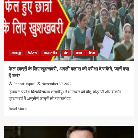
14
स्थानों
पर
छापेमारी
आम मुद्दे
गैजेट्स
ताज़ातरीन
देश
राज्य
शिक्षा
फेल छात्रों के लिए खुशखबरी, अगली क्लास की परीक्षा दे सकेंगे, जानें क्या
है शर्त?
Report: Input
November 30, 2022
हिमाचल प्रदेश विश्वविद्यालय (एचपीयू) ने मंगलवार को बीए, बीएससी और बीकॉम
प्रथम वर्ष में अनुत्तीर्ण छात्रों को इस शर्त पर...
Read
Read More
more
about
फेल
छात्रों
के