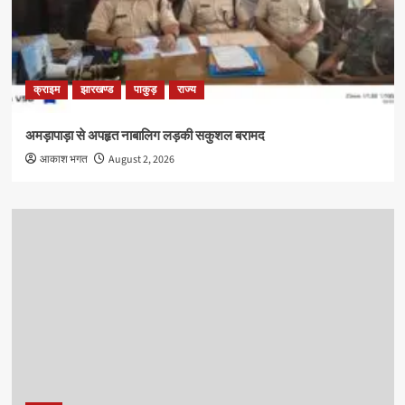
क्राइम
झारखण्ड
पाकुड़
राज्य
अमड़ापाड़ा से अपहृत नाबालिग लड़की सकुशल बरामद
आकाश भगत
August 2, 2026