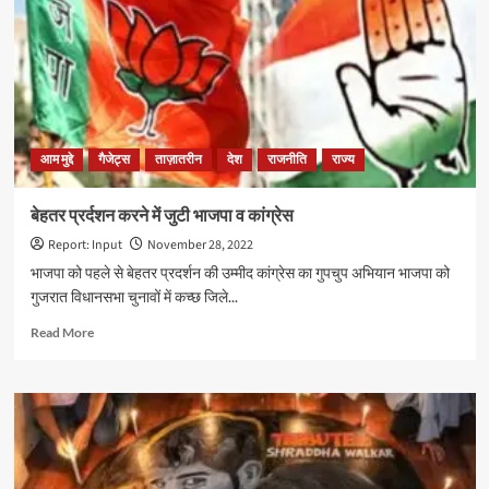
याद
आ
गए
राहुल
गांधी
को
आम मुद्दे
गैजेट्स
ताज़ातरीन
देश
राजनीति
राज्य
बेहतर प्रर्दशन करने में जुटी भाजपा व कांग्रेस
Report: Input
November 28, 2022
भाजपा को पहले से बेहतर प्रदर्शन की उम्मीद कांग्रेस का गुपचुप अभियान भाजपा को
गुजरात विधानसभा चुनावों में कच्छ जिले...
Read
Read More
more
about
बेहतर
प्रर्दशन
करने
में
जुटी