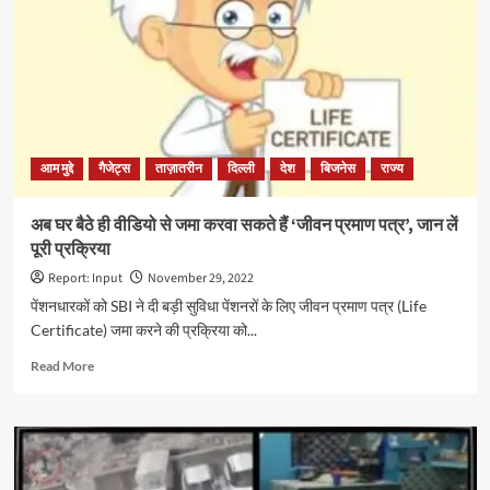
आश्रय
गृह
में
दरिंदगी
आम मुद्दे
गैजेट्स
ताज़ातरीन
दिल्ली
देश
बिजनेस
राज्य
अब घर बैठे ही वीडियो से जमा करवा सकते हैं ‘जीवन प्रमाण पत्र’, जान लें
पूरी प्रक्रिया
Report: Input
November 29, 2022
पेंशनधारकों को SBI ने दी बड़ी सुविधा पेंशनरों के लिए जीवन प्रमाण पत्र (Life
Certificate) जमा करने की प्रक्रिया को...
Read
Read More
more
about
अब
घर
बैठे
ही