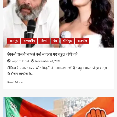
श्रद्धा
कांड,
किए
लाश
के
22
टुकड़े
आम मुद्दे
ताज़ातरीन
दिल्ली
देश
बॉलीवुड
राजनीति
ऐश्वर्या राय के कपड़े क्यों याद आ गए राहुल गांधी को
Report: Input
November 28, 2022
मीडिया के ऊपर भाजपा और 'मित्रों' ने लगाम लगा रखी है : राहुल भारत जोड़ो यात्रा
के दौरान कांग्रेस के...
Read
Read More
more
about
ऐश्वर्या
राय
के
कपड़े
क्यों