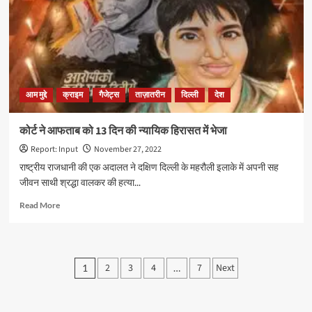
भाजपा
व
कांग्रेस
आम मुद्दे
क्राइम
गैजेट्स
ताज़ातरीन
दिल्ली
देश
कोर्ट ने आफताब को 13 दिन की न्यायिक हिरासत में भेजा
Report: Input
November 27, 2022
राष्ट्रीय राजधानी की एक अदालत ने दक्षिण दिल्ली के महरौली इलाके में अपनी सह
जीवन साथी श्रद्धा वालकर की हत्या...
Read
Read More
more
about
कोर्ट
ने
Posts
2
3
4
7
Next
1
…
आफताब
pagination
को
13
दिन