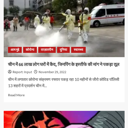
के
आर्थिक
मंदी
पर
जवाब
ने
दुनिया
की
क्यों
आम मुद्दे
कोरोना
ताज़ातरीन
दुनिया
स्वास्थ्य
बढ़ाई
चिंता
?
चीन में 66 लाख लोग घरों में कैद, जिनपिंग के इस्तीफे की मांग ने पकड़ा तूल
Report: Input
November 29, 2022
चीन में लगातार कोरोना संक्रमण रफ्तार पकड़ रहा 10 महीनों से जीरो कोविड पॉलिसी
13 शहरों में प्रदर्शन चीन में...
Read
Read More
more
about
चीन
में
66
लाख