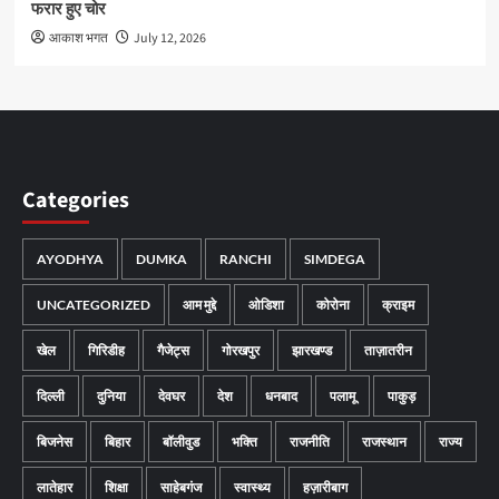
फरार हुए चोर
आकाश भगत
July 12, 2026
Categories
AYODHYA
DUMKA
RANCHI
SIMDEGA
UNCATEGORIZED
आम मुद्दे
ओडिशा
कोरोना
क्राइम
खेल
गिरिडीह
गैजेट्स
गोरखपुर
झारखण्ड
ताज़ातरीन
दिल्ली
दुनिया
देवघर
देश
धनबाद
पलामू
पाकुड़
बिजनेस
बिहार
बॉलीवुड
भक्ति
राजनीति
राजस्थान
राज्य
लातेहार
शिक्षा
साहेबगंज
स्वास्थ्य
हज़ारीबाग