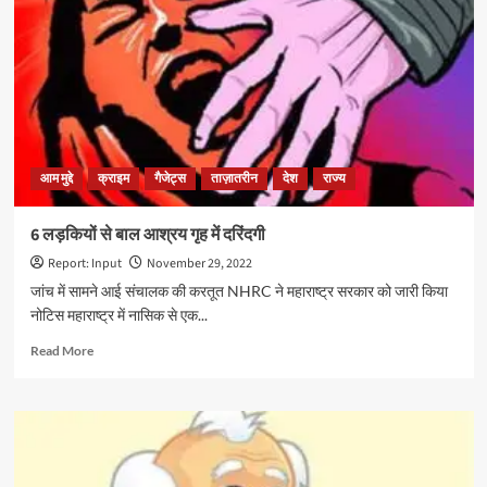
लोग
घरों
में
कैद,
जिनपिंग
के
इस्तीफे
की
आम मुद्दे
क्राइम
गैजेट्स
ताज़ातरीन
देश
राज्य
मांग
ने
पकड़ा
6 लड़कियों से बाल आश्रय गृह में दरिंदगी
तूल
Report: Input
November 29, 2022
जांच में सामने आई संचालक की करतूत NHRC ने महाराष्ट्र सरकार को जारी किया
नोटिस महाराष्ट्र में नासिक से एक...
Read
Read More
more
about
6
लड़कियों
से
बाल