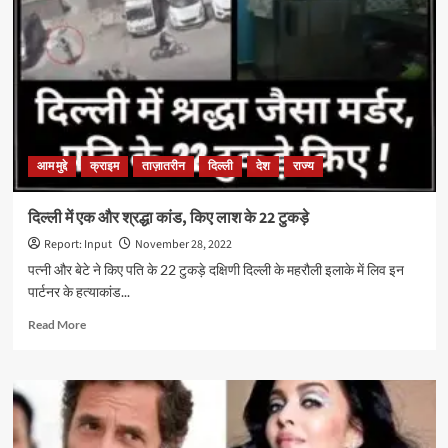
वीडियो
से
जमा
करवा
सकते
हैं
‘जीवन
प्रमाण
आम मुद्दे
क्राइम
ताज़ातरीन
दिल्ली
देश
राज्य
पत्र’,
जान
लें
दिल्ली में एक और श्रद्धा कांड, किए लाश के 22 टुकड़े
पूरी
Report: Input
November 28, 2022
प्रक्रिया
पत्नी और बेटे ने किए पति के 22 टुकड़े दक्षिणी दिल्ली के महरौली इलाके में लिव इन
पार्टनर के हत्‍याकांड...
Read
Read More
more
about
दिल्ली
में
एक
और