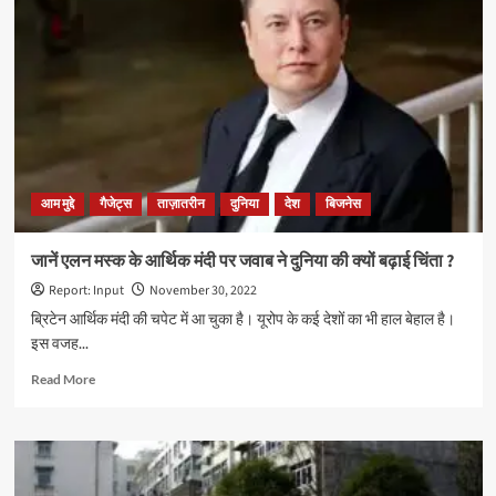
लिए
खुशखबरी,
अगली
क्लास
की
परीक्षा
दे
सकेंगे,
जानें
आम मुद्दे
गैजेट्स
ताज़ातरीन
दुनिया
देश
बिजनेस
क्या
है
शर्त?
जानें एलन मस्क के आर्थिक मंदी पर जवाब ने दुनिया की क्यों बढ़ाई चिंता ?
Report: Input
November 30, 2022
ब्रिटेन आर्थिक मंदी की चपेट में आ चुका है। यूरोप के कई देशों का भी हाल बेहाल है।
इस वजह...
Read
Read More
more
about
जानें
एलन
मस्क