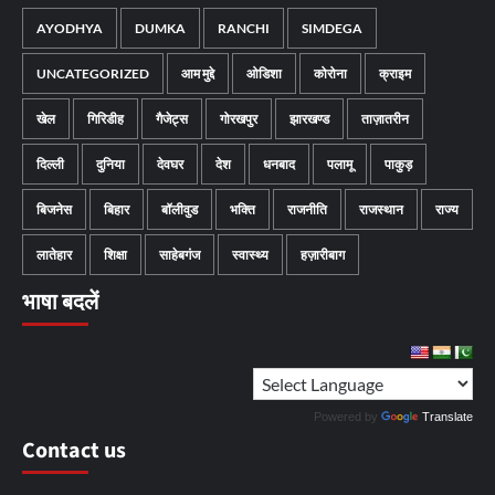
AYODHYA
DUMKA
RANCHI
SIMDEGA
UNCATEGORIZED
आम मुद्दे
ओडिशा
कोरोना
क्राइम
खेल
गिरिडीह
गैजेट्स
गोरखपुर
झारखण्ड
ताज़ातरीन
दिल्ली
दुनिया
देवघर
देश
धनबाद
पलामू
पाकुड़
बिजनेस
बिहार
बॉलीवुड
भक्ति
राजनीति
राजस्थान
राज्य
लातेहार
शिक्षा
साहेबगंज
स्वास्थ्य
हज़ारीबाग
भाषा बदलें
Powered by
Translate
Contact us