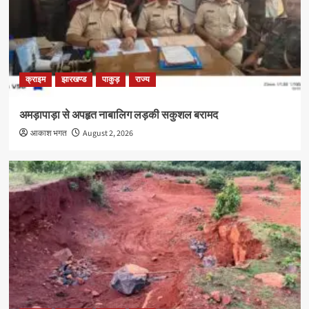
क्राइम
झारखण्ड
पाकुड़
राज्य
अमड़ापाड़ा से अपहृत नाबालिग लड़की सकुशल बरामद
आकाश भगत
August 2, 2026