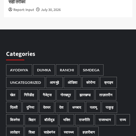
सही तरीका
Report: Input
July 30, 2026
Categories
AYODHYA
DUMKA
RANCHI
SIMDEGA
UNCATEGORIZED
आम मुद्दे
ओडिशा
कोरोना
क्राइम
खेल
गिरिडीह
गैजेट्स
गोरखपुर
झारखण्ड
ताज़ातरीन
दिल्ली
दुनिया
देवघर
देश
धनबाद
पलामू
पाकुड़
बिजनेस
बिहार
बॉलीवुड
भक्ति
राजनीति
राजस्थान
राज्य
लातेहार
शिक्षा
साहेबगंज
स्वास्थ्य
हज़ारीबाग