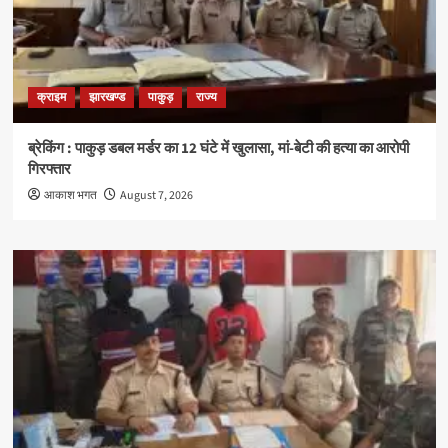
क्राइम
झारखण्ड
पाकुड़
राज्य
ब्रेकिंग : पाकुड़ डबल मर्डर का 12 घंटे में खुलासा, मां-बेटी की हत्या का आरोपी
गिरफ्तार
आकाश भगत
August 7, 2026