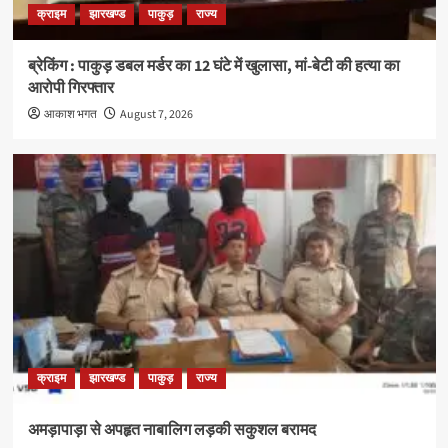
क्राइम
झारखण्ड
पाकुड़
राज्य
ब्रेकिंग : पाकुड़ डबल मर्डर का 12 घंटे में खुलासा, मां-बेटी की हत्या का
आरोपी गिरफ्तार
आकाश भगत
August 7, 2026
क्राइम
झारखण्ड
पाकुड़
राज्य
अमड़ापाड़ा से अपहृत नाबालिग लड़की सकुशल बरामद