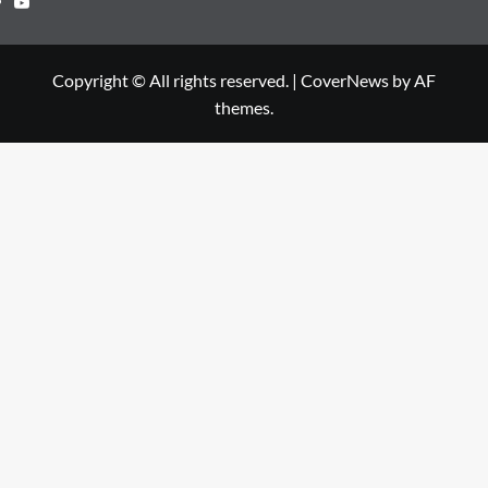
Copyright © All rights reserved.
|
CoverNews
by AF
themes.