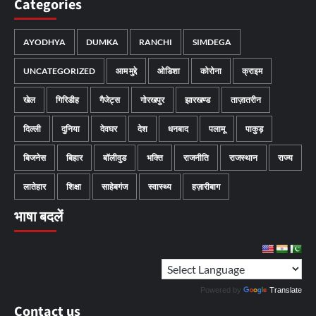
Categories
AYODHYA
DUMKA
RANCHI
SIMDEGA
UNCATEGORIZED
आम मुद्दे
ओडिशा
कोरोना
क्राइम
खेल
गिरिडीह
गैजेट्स
गोरखपुर
झारखण्ड
ताज़ातरीन
दिल्ली
दुनिया
देवघर
देश
धनबाद
पलामू
पाकुड़
बिजनेस
बिहार
बॉलीवुड
भक्ति
राजनीति
राजस्थान
राज्य
लातेहार
शिक्षा
साहेबगंज
स्वास्थ्य
हज़ारीबाग
भाषा बदलें
Powered by
Translate
Contact us