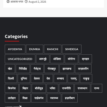
आकाश भगत
August 2, 2026
Categories
AYODHYA
DUMKA
RANCHI
SIMDEGA
UNCATEGORIZED
आम मुद्दे
ओडिशा
कोरोना
क्राइम
खेल
गिरिडीह
गैजेट्स
गोरखपुर
झारखण्ड
ताज़ातरीन
दिल्ली
दुनिया
देवघर
देश
धनबाद
पलामू
पाकुड़
बिजनेस
बिहार
बॉलीवुड
भक्ति
राजनीति
राजस्थान
राज्य
लातेहार
शिक्षा
साहेबगंज
स्वास्थ्य
हज़ारीबाग