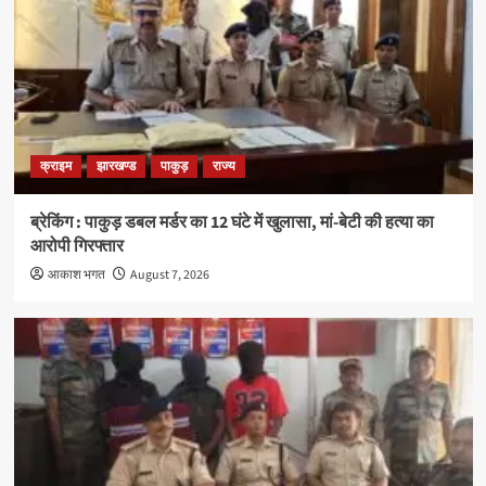
क्राइम
झारखण्ड
पाकुड़
राज्य
ब्रेकिंग : पाकुड़ डबल मर्डर का 12 घंटे में खुलासा, मां-बेटी की हत्या का
आरोपी गिरफ्तार
आकाश भगत
August 7, 2026