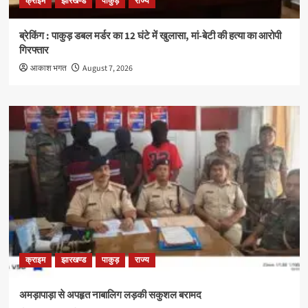
क्राइम
झारखण्ड
पाकुड़
राज्य
ब्रेकिंग : पाकुड़ डबल मर्डर का 12 घंटे में खुलासा, मां-बेटी की हत्या का आरोपी
गिरफ्तार
आकाश भगत
August 7, 2026
क्राइम
झारखण्ड
पाकुड़
राज्य
अमड़ापाड़ा से अपहृत नाबालिग लड़की सकुशल बरामद