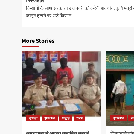
Post
Previous:
किसानों के साथ सरकार 19 जनवरी को करेगी बातचीत, कृषि मंत्री 
navigation
कानून हटाने पर अड़े किसान
More Stories
क्राइम
झारखण्ड
पाकुड़
राज्य
झारखण्ड
पा
अमड़ापाड़ा से अपहृत नाबालिग लड़की
दिनदहाड़े डा