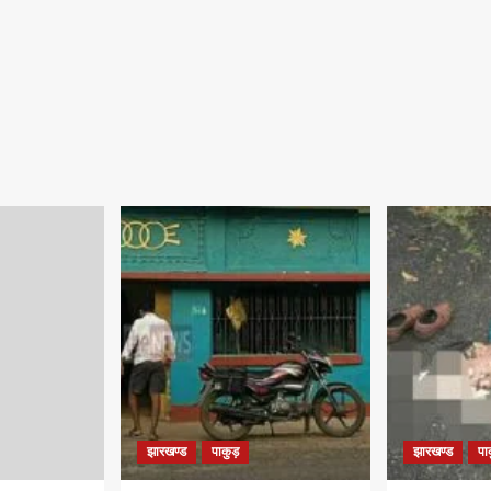
झारखण्ड
पाकुड़
झारखण्ड
पा