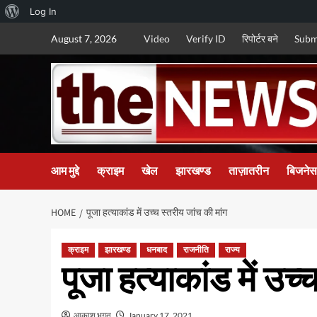
About
Log In
Skip
WordPress
August 7, 2026
Video
Verify ID
रिपोर्टर बने
Subm
to
content
आम मुद्दे
क्राइम
खेल
झारखण्ड
ताज़ातरीन
बिजनेस
HOME
पूजा हत्याकांड में उच्च स्तरीय जांच की मांग
क्राइम
झारखण्ड
धनबाद
राजनीति
राज्य
पूजा हत्याकांड में उच्
आकाश भगत
January 17, 2021