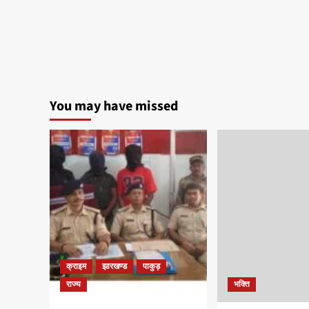
You may have missed
क्राइम
झारखण्ड
पाकुड़
राज्य
भक्ति