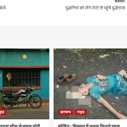
Next:
बोले-
दुल्हनियां को लेने टोटो से पहुंचे दुल्हेराजा
कुड़
झारखण्ड
पाकुड़
ंगापाडा चौक से बाइक चोरी,
ब्रेकिंग : हिरणपुर में सड़क किनारे युवक