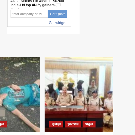
कुड़
क्राइम
झारखण्ड
पाकुड़