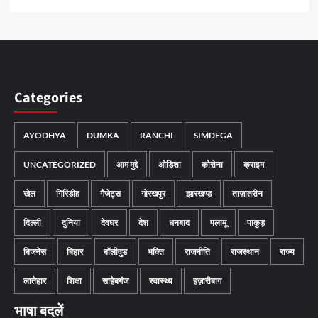
Categories
AYODHYA
DUMKA
RANCHI
SIMDEGA
UNCATEGORIZED
आम मुद्दे
ओडिशा
कोरोना
क्राइम
खेल
गिरिडीह
गैजेट्स
गोरखपुर
झारखण्ड
ताज़ातरीन
दिल्ली
दुनिया
देवघर
देश
धनबाद
पलामू
पाकुड़
बिजनेस
बिहार
बॉलीवुड
भक्ति
राजनीति
राजस्थान
राज्य
लातेहार
शिक्षा
साहेबगंज
स्वास्थ्य
हज़ारीबाग
भाषा बदलें