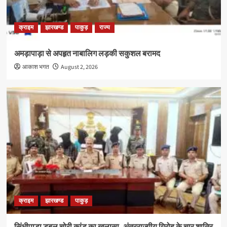
क्राइम
झारखण्ड
पाकुड़
राज्य
अमड़ापाड़ा से अपहृत नाबालिग लड़की सकुशल बरामद
आकाश भगत
August 2, 2026
क्राइम
झारखण्ड
पाकुड़
सिंधीपाड़ा डबल चोरी कांड का खुलासा, अंतरराज्यीय गिरोह के चार शातिर