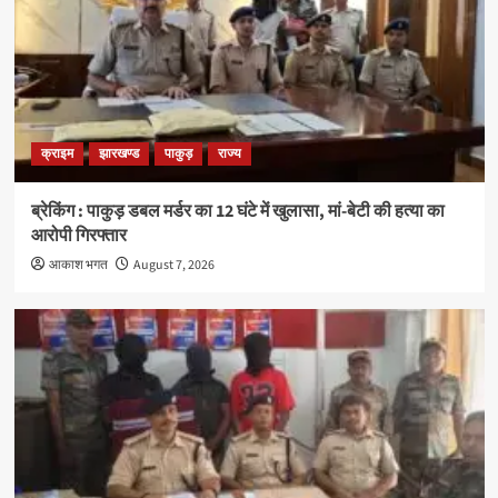
क्राइम
झारखण्ड
पाकुड़
राज्य
ब्रेकिंग : पाकुड़ डबल मर्डर का 12 घंटे में खुलासा, मां-बेटी की हत्या का
आरोपी गिरफ्तार
आकाश भगत
August 7, 2026