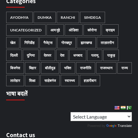
Categories
AYODHYA
DUMKA
RANCHI
SIMDEGA
UNCATEGORIZED
आम मुद्दे
ओडिशा
कोरोना
क्राइम
खेल
गिरिडीह
गैजेट्स
गोरखपुर
झारखण्ड
ताज़ातरीन
दिल्ली
दुनिया
देवघर
देश
धनबाद
पलामू
पाकुड़
बिजनेस
बिहार
बॉलीवुड
भक्ति
राजनीति
राजस्थान
राज्य
लातेहार
शिक्षा
साहेबगंज
स्वास्थ्य
हज़ारीबाग
भाषा बदलें
Powered by
Translate
Contact us