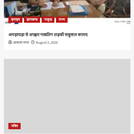
क्राइम
झारखण्ड
पाकुड़
राज्य
अमड़ापाड़ा से अपहृत नाबालिग लड़की सकुशल बरामद
आकाश भगत
August 2, 2026
भक्ति