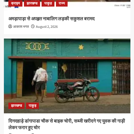
क्राइम
झारखण्ड
पाकुड़
राज्य
अमड़ापाड़ा से अपहृत नाबालिग लड़की सकुशल बरामद
आकाश भगत
August 2, 2026
झारखण्ड
पाकुड़
दिनदहाड़े डांगापाडा चौक से बाइक चोरी, सब्जी खरीदने गए युवक की गाड़ी
लेकर फरार हुए चोर