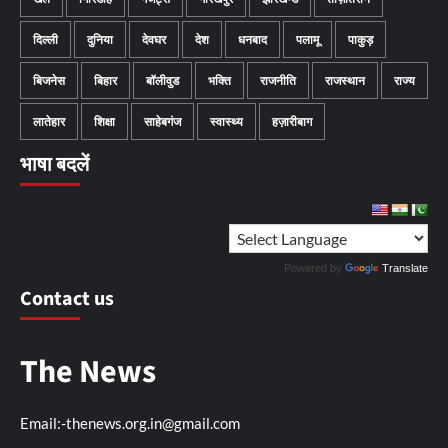
दिल्ली
दुनिया
देवघर
देश
धनबाद
पलामू
पाकुड़
बिजनेस
बिहार
बॉलीवुड
भक्ति
राजनीति
राजस्थान
राज्य
लातेहार
शिक्षा
साहेबगंज
स्वास्थ्य
हज़ारीबाग
भाषा बदलें
Powered by
Translate
Contact us
The News
Email:-thenews.org.in@gmail.com