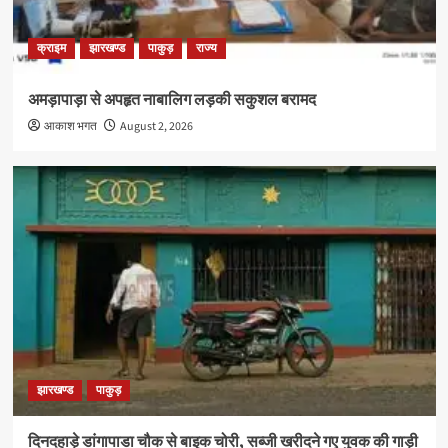
क्राइम
झारखण्ड
पाकुड़
राज्य
अमड़ापाड़ा से अपहृत नाबालिग लड़की सकुशल बरामद
आकाश भगत
August 2, 2026
झारखण्ड
पाकुड़
दिनदहाड़े डांगापाडा चौक से बाइक चोरी, सब्जी खरीदने गए युवक की गाड़ी