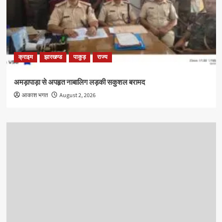
क्राइम
झारखण्ड
पाकुड़
राज्य
अमड़ापाड़ा से अपहृत नाबालिग लड़की सकुशल बरामद
आकाश भगत
August 2, 2026