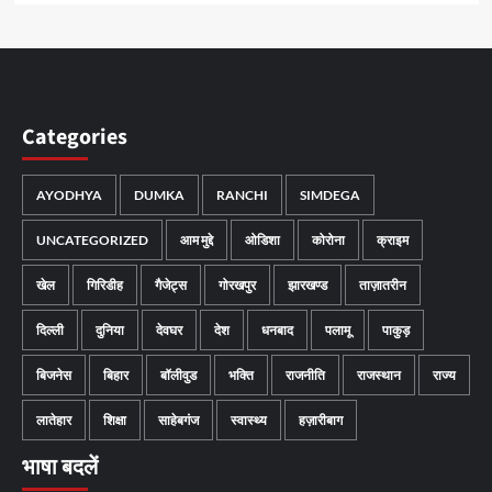
Categories
AYODHYA
DUMKA
RANCHI
SIMDEGA
UNCATEGORIZED
आम मुद्दे
ओडिशा
कोरोना
क्राइम
खेल
गिरिडीह
गैजेट्स
गोरखपुर
झारखण्ड
ताज़ातरीन
दिल्ली
दुनिया
देवघर
देश
धनबाद
पलामू
पाकुड़
बिजनेस
बिहार
बॉलीवुड
भक्ति
राजनीति
राजस्थान
राज्य
लातेहार
शिक्षा
साहेबगंज
स्वास्थ्य
हज़ारीबाग
भाषा बदलें