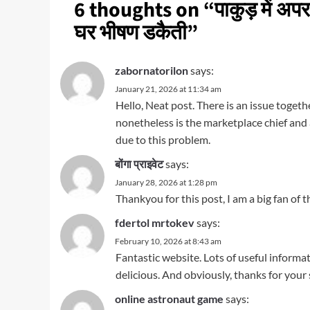
6 thoughts on “
पाकुड़ में अप
घर भीषण डकैती
”
zabornatorilon
says:
January 21, 2026 at 11:34 am
Hello, Neat post. There is an issue togeth
nonetheless is the marketplace chief and 
due to this problem.
बोंगा प्राइवेट
says:
January 28, 2026 at 1:28 pm
Thankyou for this post, I am a big fan of 
fdertol mrtokev
says:
February 10, 2026 at 8:43 am
Fantastic website. Lots of useful informati
delicious. And obviously, thanks for your
online astronaut game
says: