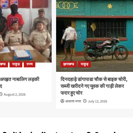
खण्ड
पाकुड़
राज्य
झारखण्ड
पाकुड़
 अपहृत नाबालिग लड़की
दिनदहाड़े डांगापाडा चौक से बाइक चोरी,
द
सब्जी खरीदने गए युवक की गाड़ी लेकर
फरार हुए चोर
August 2, 2026
आकाश भगत
July 12, 2026