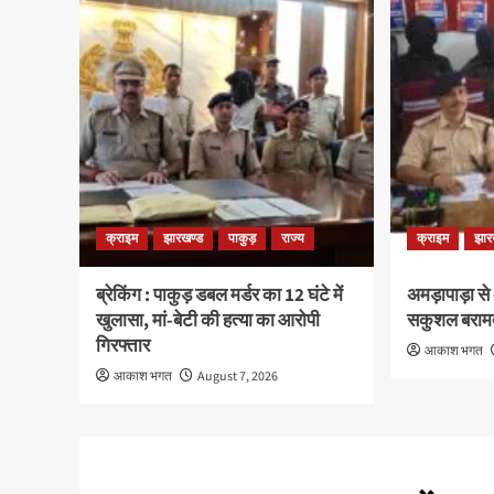
क्राइम
झारखण्ड
पाकुड़
राज्य
क्राइम
झार
ब्रेकिंग : पाकुड़ डबल मर्डर का 12 घंटे में
अमड़ापाड़ा से
खुलासा, मां-बेटी की हत्या का आरोपी
सकुशल बराम
गिरफ्तार
आकाश भगत
आकाश भगत
August 7, 2026