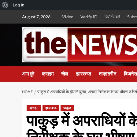
About
Log In
Skip
WordPress
August 7, 2026
Video
Verify ID
रिपोर्टर बने
Subm
to
content
आम मुद्दे
क्राइम
खेल
झारखण्ड
ताज़ातरीन
बिजनेस
HOME
पाकुड़ में अपराधियों के हौसलें बुलंद, अंचल निरीक्षक के घर भीषण डकैत
क्राइम
झारखण्ड
पाकुड़
पाकुड़ में अपराधियों 