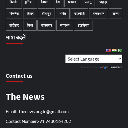
दिल्ली
दुनिया
देवघर
देश
धनबाद
पलामू
पाकुड़
बिजनेस
बिहार
बॉलीवुड
भक्ति
राजनीति
राजस्थान
राज्य
लातेहार
शिक्षा
साहेबगंज
स्वास्थ्य
हज़ारीबाग
भाषा बदलें
Powered by
Translate
Contact us
The News
Email:-thenews.org.in@gmail.com
Contact Number:-91 9430164202