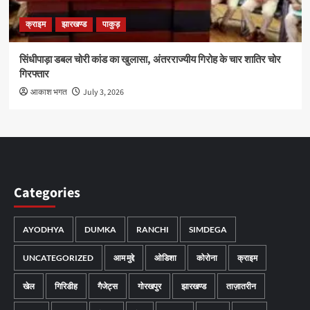
क्राइम
झारखण्ड
पाकुड़
सिंधीपाड़ा डबल चोरी कांड का खुलासा, अंतरराज्यीय गिरोह के चार शातिर चोर
गिरफ्तार
आकाश भगत
July 3, 2026
Categories
AYODHYA
DUMKA
RANCHI
SIMDEGA
UNCATEGORIZED
आम मुद्दे
ओडिशा
कोरोना
क्राइम
खेल
गिरिडीह
गैजेट्स
गोरखपुर
झारखण्ड
ताज़ातरीन