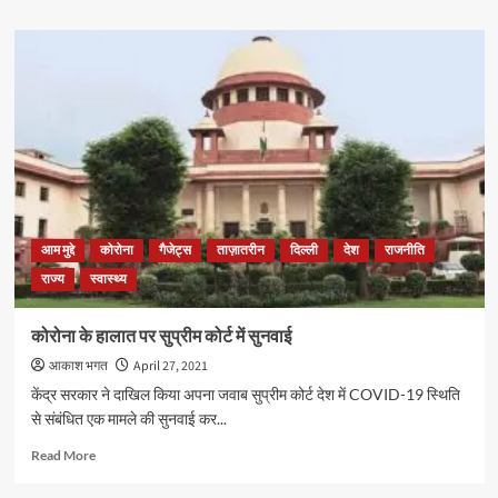
about
:
जिले
समद
में
अली
बारह
कोरोना
संक्रमितों
की
पुष्टि,
एक
कि
मौत
:
आम मुद्दे
कोरोना
गैजेट्स
ताज़ातरीन
दिल्ली
देश
राजनीति
उपायुक्त
राज्य
स्वास्थ्य
कोरोना के हालात पर सुप्रीम कोर्ट में सुनवाई
आकाश भगत
April 27, 2021
केंद्र सरकार ने दाखिल किया अपना जवाब सुप्रीम कोर्ट देश में COVID-19 स्थिति
से संबंधित एक मामले की सुनवाई कर...
Read
Read More
more
about