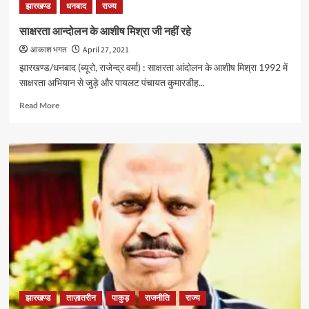
झारखण्ड
धनबाद
राज्य
प्रज्ञा
ठाकुर
साक्षरता आन्दोलन के आशीष मिश्रा जी नहीं रहे
को
आकाश भगत
April 27, 2021
ढूंढकर
लाने
झारखण्ड/धनबाद (ब्यूरो, राजेन्द्र वर्मा) : साक्षरता आंदोलन के आशीष मिश्रा 1992 में
वाले
साक्षरता अभियान से जुड़े और पायलट पंचायत कुमारडीह...
को
₹10,000
Read
Read More
का
more
इनाम
about
:
साक्षरता
रवि
आन्दोलन
सक्सेना
के
आशीष
मिश्रा
जी
नहीं
रहे
झारखण्ड
ताज़ातरीन
पाकुड़
राजनीति
राज्य