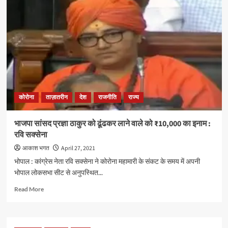
मात
देने
के
लिए
यह
है
सरकार
का
प्लान,
ऑक्सीजन
कोरोना
ताज़ातरीन
देश
राजनीति
राज्य
संकट
से
उबरेगा
भाजपा सांसद प्रज्ञा ठाकुर को ढूंढकर लाने वाले को ₹10,000 का इनाम :
भारत?
रवि सक्सेना
आकाश भगत
April 27, 2021
भोपाल : कांग्रेस नेता रवि सक्सेना ने कोरोना महामारी के संकट के समय में अपनी
भोपाल लोकसभा सीट से अनुपस्थित...
Read
Read More
more
about
भाजपा
सांसद