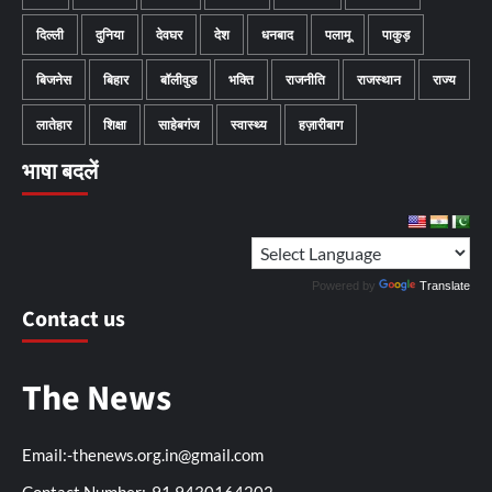
दिल्ली
दुनिया
देवघर
देश
धनबाद
पलामू
पाकुड़
बिजनेस
बिहार
बॉलीवुड
भक्ति
राजनीति
राजस्थान
राज्य
लातेहार
शिक्षा
साहेबगंज
स्वास्थ्य
हज़ारीबाग
भाषा बदलें
Powered by
Translate
Contact us
The News
Email:-thenews.org.in@gmail.com