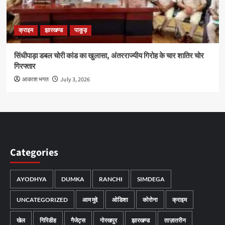
क्राइम
झारखण्ड
पाकुड़
सिंधीपाड़ा डबल चोरी कांड का खुलासा, अंतरराज्यीय गिरोह के चार शातिर चोर
गिरफ्तार
आकाश भगत
July 3, 2026
Categories
AYODHYA
DUMKA
RANCHI
SIMDEGA
UNCATEGORIZED
आम मुद्दे
ओडिशा
कोरोना
क्राइम
खेल
गिरिडीह
गैजेट्स
गोरखपुर
झारखण्ड
ताज़ातरीन