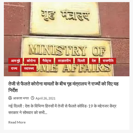
अमेरिकी
राष्ट्रपति
जो
बाइडन
ने
पीएम
मोदी
से
की
बात
आम मुद्दे
कोरोना
गैजेट्स
ताज़ातरीन
दिल्ली
देश
राजनीति
राज्य
स्वास्थ्य
तेजी से फैलते कोरोना मामलों के बीच गृह मंत्रालय ने राज्यों को दिए यह
निर्देश
आकाश भगत
April 26, 2021
नई दिल्ली : देश के विभिन्न हिस्सों में तेजी से फैलते कोविड-19 के मद्देनजर केंद्र
सरकार ने सोमवार को सभी...
Read
Read More
more
about