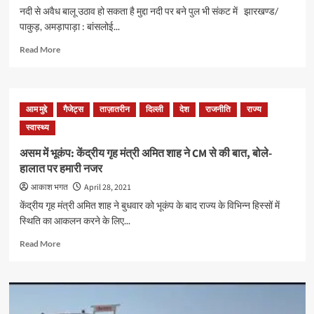
नदी से अवैध बालू उठाव हो सकता है मुद्दा नदी पर बने पुल भी संकट में झारखण्ड/
पाकुड़, अमड़ापाड़ा : बांसलोई...
Read
Read More
more
about
बांसलोई
नदी
आम मुद्दे
गैजेट्स
ताज़ातरीन
दिल्ली
देश
राजनीति
राज्य
बचाओ
स्वास्थ्य
संघर्ष
मोर्चा
असम में भूकंप: केंद्रीय गृह मंत्री अमित शाह ने CM से की बात, बोले-
की
हालात पर हमारी नजर
बैठक
आज
आकाश भगत
April 28, 2021
संध्या
केंद्रीय गृह मंत्री अमित शाह ने बुधवार को भूकंप के बाद राज्य के विभिन्न हिस्सों में
5
स्थिति का आकलन करने के लिए...
बजे
अमड़ापाड़ा
Read
Read More
धर्मशाला
more
में
about
बैठक
असम
आहूत
में
भूकंप: