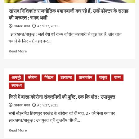
सांसद निशिकांत राजनीतिक बयानबाजी कर रहे हैं, उन्हें डॉक्टर के सलाह
की जरूरत : समद अली
आकाश भगत
April 27, 2021
झारखण्ड/पाकुड़ : जहां देश एवं राज्य कोरोना महामारी से जूझ रहा है, लोग जान
बचाने के लिए जद्दोजहद कर...
Read
Read More
more
about
सांसद
निशिकांत
आम मुद्दे
कोरोना
गैजेट्स
झारखण्ड
ताज़ातरीन
पाकुड़
राज्य
राजनीतिक
स्वास्थ्य
बयानबाजी
कर
जिले में बारह कोरोना संक्रमितों की पुष्टि, एक कि मौत : उपायुक्त
रहे
हैं,
आकाश भगत
April 27, 2021
उन्हें
सभी संक्रमित हिरणपुर प्रखंड के कोरोना को दी मात, 27 को भेजा गया घर
डॉक्टर
झारखण्ड/पाकुड़ : उपायुक्त श्री कुलदीप चौधरी...
के
सलाह
Read
Read More
की
more
जरूरत