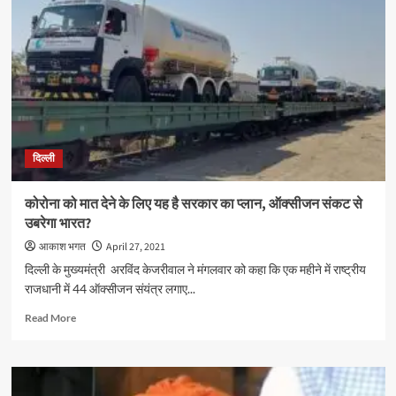
केंद्रीय
गृह
मंत्री
अमित
शाह
ने
CM
से
की
दिल्ली
बात,
बोले-
हालात
कोरोना को मात देने के लिए यह है सरकार का प्लान, ऑक्सीजन संकट से
पर
उबरेगा भारत?
हमारी
नजर
आकाश भगत
April 27, 2021
दिल्ली के मुख्यमंत्री अरविंद केजरीवाल ने मंगलवार को कहा कि एक महीने में राष्ट्रीय
राजधानी में 44 ऑक्सीजन संयंत्र लगाए...
Read
Read More
more
about
कोरोना
को